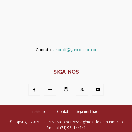
Contato:
asprolf@yahoo.com.br
SIGA-NOS
Institucional
Contato
Seja um filiado
© Copyright 2018 - Desenvolvido por AYA Agência de Comunicação
Sindical (71) 981144741