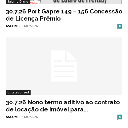
Saiu no Diario
30.7.26 Port Gapre 149 – 156 Concessão
de Licença Prêmio
ASCOM
-
31/07/2026
0
Uncategorized
30.7.26 Nono termo aditivo ao contrato
de locação de imóvel para...
ASCOM
-
31/07/2026
0