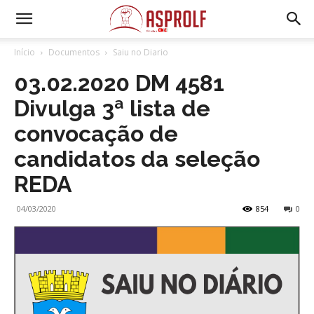
Início
Documentos
Saiu no Diario
03.02.2020 DM 4581
Divulga 3ª lista de
convocação de
candidatos da seleção
REDA
04/03/2020
854
0