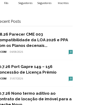
Fãs
Seguidores
Seguidores
Inscritos
ecent Posts
.8.26 Parecer CME 003
ompatibilidade da LOA 2026 e PPA
om os Planos decenais...
SCOM
-
04/08/2026
0
0.7.26 Port Gapre 149 – 156
oncessão de Licença Prêmio
SCOM
-
31/07/2026
0
0.7.26 Nono termo aditivo ao
ontrato de locação de imóvel para a
reche Novo...