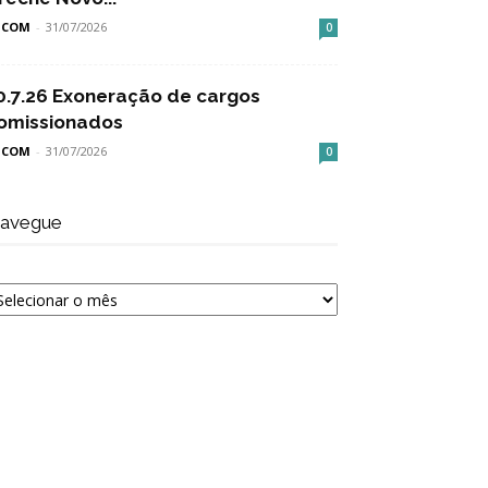
SCOM
-
31/07/2026
0
0.7.26 Exoneração de cargos
omissionados
SCOM
-
31/07/2026
0
avegue
avegue