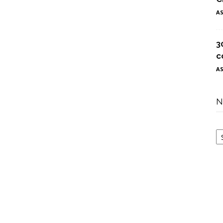
A
3
c
A
N
N