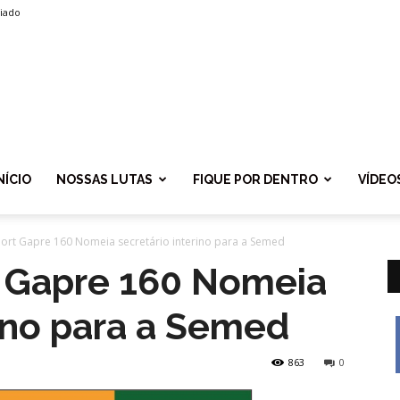
liado
SPROLF
NÍCIO
NOSSAS LUTAS
FIQUE POR DENTRO
VÍDEO
Port Gapre 160 Nomeia secretário interino para a Semed
t Gapre 160 Nomeia
rino para a Semed
863
0