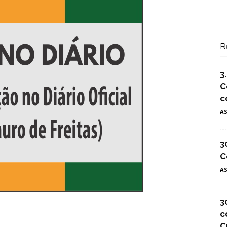
R
3
C
c
A
3
C
A
3
c
C