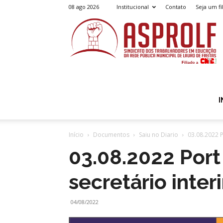
08 ago 2026
Institucional
Contato
Seja um fi
A
I
Início
Documentos
Saiu no Diario
03.08.2022 
03.08.2022 Por
secretário inte
04/08/2022