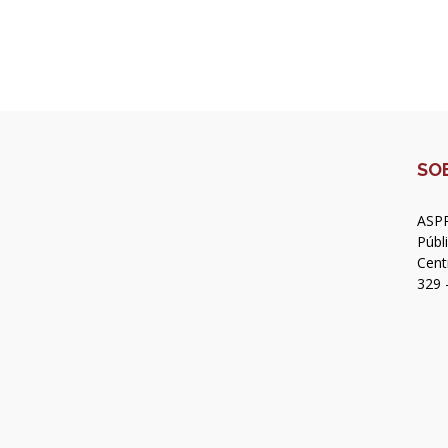
SO
ASPR
Públ
Cent
329 