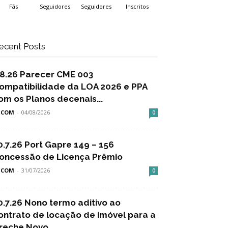
Fãs
Seguidores
Seguidores
Inscritos
ecent Posts
.8.26 Parecer CME 003
ompatibilidade da LOA 2026 e PPA
om os Planos decenais...
SCOM
-
04/08/2026
0
0.7.26 Port Gapre 149 – 156
oncessão de Licença Prêmio
SCOM
-
31/07/2026
0
0.7.26 Nono termo aditivo ao
ontrato de locação de imóvel para a
reche Novo...