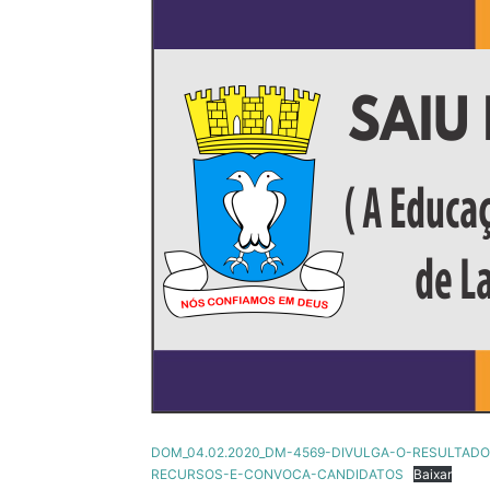
DOM_04.02.2020_DM-4569-DIVULGA-O-RESULTADO
RECURSOS-E-CONVOCA-CANDIDATOS
Baixar