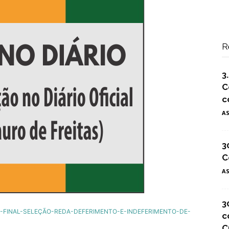
R
3
C
c
A
3
C
A
3
-FINAL-SELEÇÃO-REDA-DEFERIMENTO-E-INDEFERIMENTO-DE-
c
C