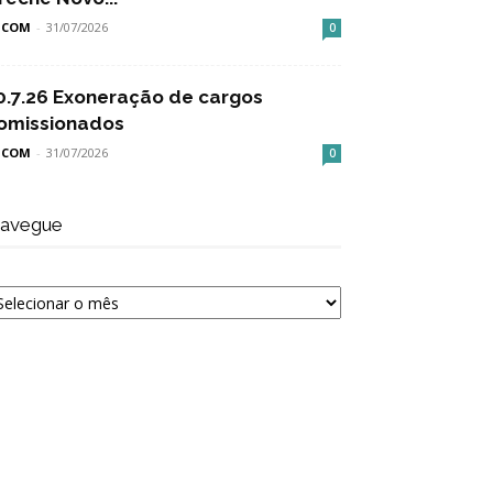
SCOM
-
31/07/2026
0
0.7.26 Exoneração de cargos
omissionados
SCOM
-
31/07/2026
0
avegue
avegue