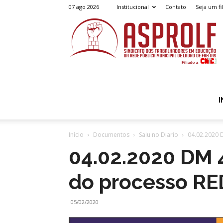
07 ago 2026
Institucional
Contato
Seja um fi
A
I
Início
Documentos
Saiu no Diario
04.02.2020 
04.02.2020 DM 4
do processo RE
05/02/2020