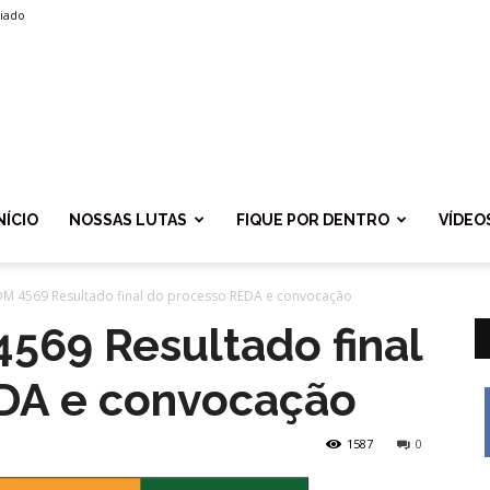
liado
SPROLF
NÍCIO
NOSSAS LUTAS
FIQUE POR DENTRO
VÍDEO
DM 4569 Resultado final do processo REDA e convocação
569 Resultado final
DA e convocação
1587
0