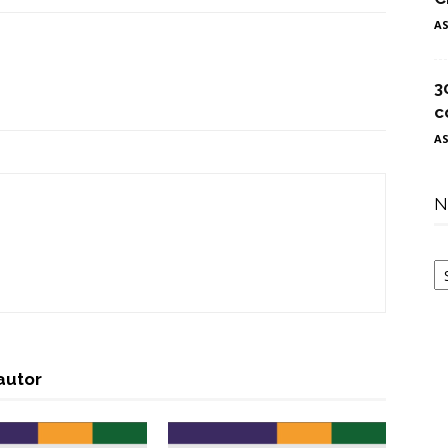
A
3
c
A
N
N
autor