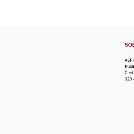
SO
ASPR
Públ
Cent
329 