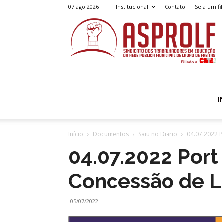
07 ago 2026
Institucional
Contato
Seja um fi
A
I
Início
Documentos
Saiu no Diario
04.07.2022 
04.07.2022 Port
Concessão de L
05/07/2022