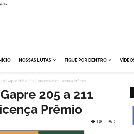
liado
SPROLF
NÍCIO
NOSSAS LUTAS
FIQUE POR DENTRO
VÍDEO
Port Gapre 205 a 211 Concessão de Licença Prêmio
 Gapre 205 a 211
icença Prêmio
969
0