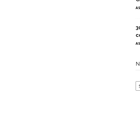
A
3
c
A
N
N