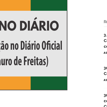
R
3
C
c
A
3
C
A
3
c
C