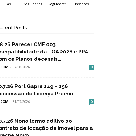
Fãs
Seguidores
Seguidores
Inscritos
ecent Posts
.8.26 Parecer CME 003
ompatibilidade da LOA 2026 e PPA
om os Planos decenais...
SCOM
-
04/08/2026
0
0.7.26 Port Gapre 149 – 156
oncessão de Licença Prêmio
SCOM
-
31/07/2026
0
0.7.26 Nono termo aditivo ao
ontrato de locação de imóvel para a
reche Novo...