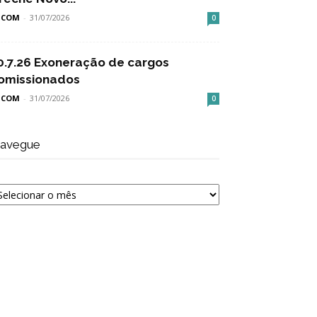
SCOM
-
31/07/2026
0
0.7.26 Exoneração de cargos
omissionados
SCOM
-
31/07/2026
0
avegue
avegue