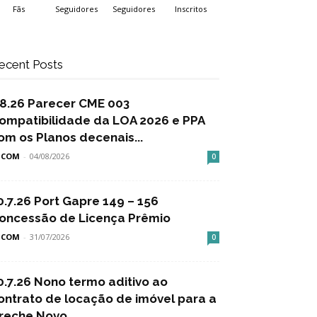
Fãs
Seguidores
Seguidores
Inscritos
ecent Posts
.8.26 Parecer CME 003
ompatibilidade da LOA 2026 e PPA
om os Planos decenais...
SCOM
-
04/08/2026
0
0.7.26 Port Gapre 149 – 156
oncessão de Licença Prêmio
SCOM
-
31/07/2026
0
0.7.26 Nono termo aditivo ao
ontrato de locação de imóvel para a
reche Novo...