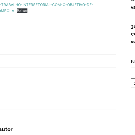
-TRABALHO-INTERSETORIAL-COM-O-OBJETIVO-DE-
A
OMBOLA
Baixar
3
c
A
N
N
autor