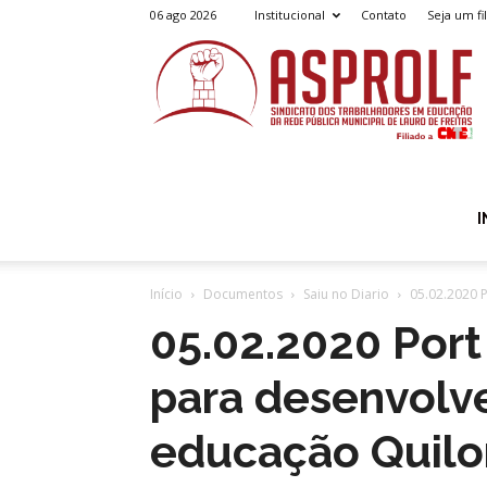
06 ago 2026
Institucional
Contato
Seja um fi
A
I
Início
Documentos
Saiu no Diario
05.02.2020 
05.02.2020 Port
para desenvolv
educação Quil