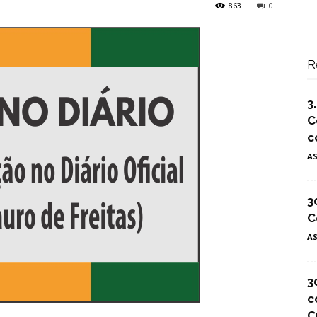
863
0
R
3
C
c
A
3
C
A
3
c
C