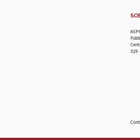
SO
ASPR
Públ
Cent
329 
Cont