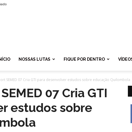
liado
SPROLF
NÍCIO
NOSSAS LUTAS
FIQUE POR DENTRO
VÍDEO
Port SEMED 07 Cria GTI para desenvolver estudos sobre educação Quilombola
 SEMED 07 Cria GTI
er estudos sobre
ombola