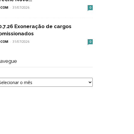
SCOM
-
31/07/2026
0
0.7.26 Exoneração de cargos
omissionados
SCOM
-
31/07/2026
0
avegue
avegue