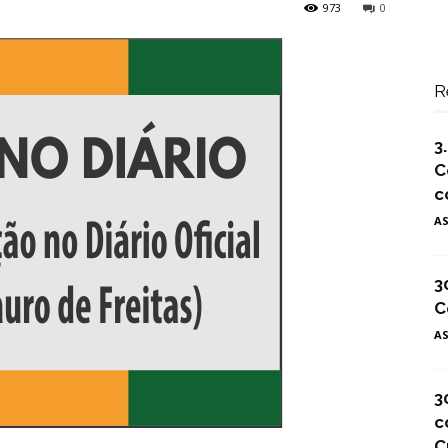
973
0
R
3
C
c
A
3
C
A
3
c
C