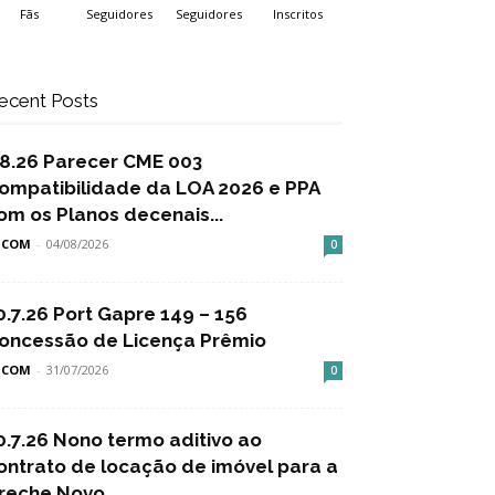
Fãs
Seguidores
Seguidores
Inscritos
ecent Posts
.8.26 Parecer CME 003
ompatibilidade da LOA 2026 e PPA
om os Planos decenais...
SCOM
-
04/08/2026
0
0.7.26 Port Gapre 149 – 156
oncessão de Licença Prêmio
SCOM
-
31/07/2026
0
0.7.26 Nono termo aditivo ao
ontrato de locação de imóvel para a
reche Novo...