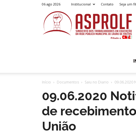
06 ago 2026
Institucional
Contato
Seja um fi
A
I
Início
Documentos
Saiu no Diario
09.06.2020 
09.06.2020 Noti
de recebimento
União