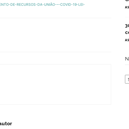
ENTO-DE-RECURSOS-DA-UNIÃO-–-COVID-19-LEI-
A
3
c
A
N
N
autor