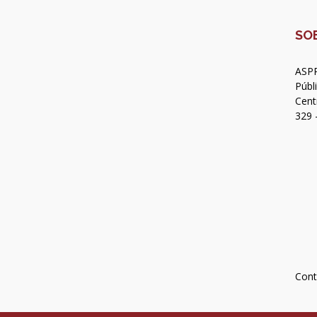
SO
ASPR
Públ
Cent
329 
Cont