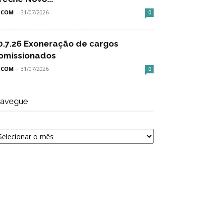
SCOM
-
31/07/2026
0
0.7.26 Exoneração de cargos
omissionados
SCOM
-
31/07/2026
0
avegue
avegue