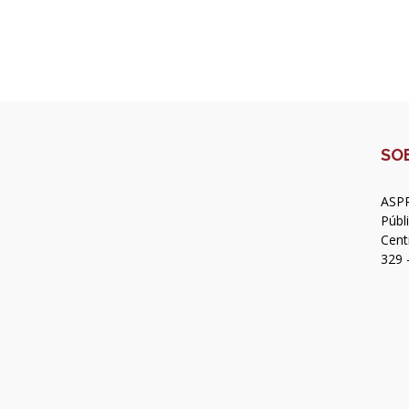
SO
ASPR
Públ
Cent
329 