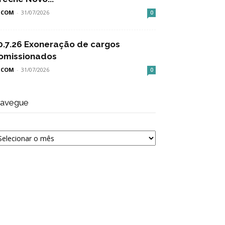
SCOM
-
31/07/2026
0
0.7.26 Exoneração de cargos
omissionados
SCOM
-
31/07/2026
0
avegue
avegue