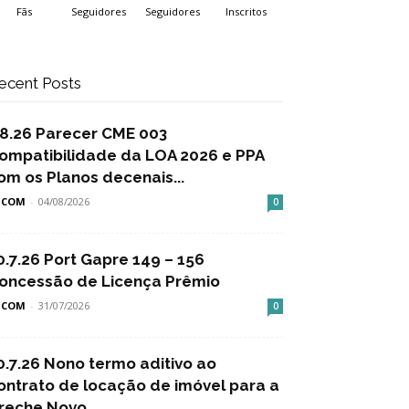
Fãs
Seguidores
Seguidores
Inscritos
ecent Posts
.8.26 Parecer CME 003
ompatibilidade da LOA 2026 e PPA
om os Planos decenais...
SCOM
-
04/08/2026
0
0.7.26 Port Gapre 149 – 156
oncessão de Licença Prêmio
SCOM
-
31/07/2026
0
0.7.26 Nono termo aditivo ao
ontrato de locação de imóvel para a
reche Novo...