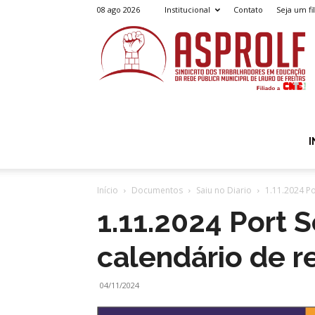
08 ago 2026
Institucional
Contato
Seja um fi
A
I
Início
Documentos
Saiu no Diario
1.11.2024 P
1.11.2024 Port 
calendário de 
04/11/2024