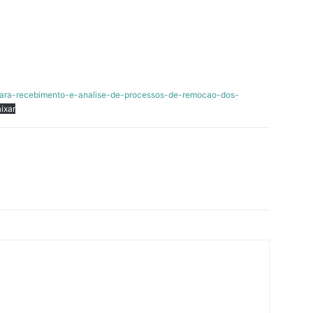
para-recebimento-e-analise-de-processos-de-remocao-dos-
ixar