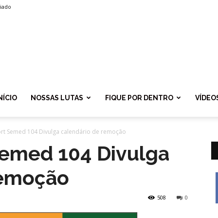
liado
SPROLF
NÍCIO
NOSSAS LUTAS
FIQUE POR DENTRO
VÍDEO
ort Semed 104 Divulga calendário de remoção
Semed 104 Divulga
remoção
508
0