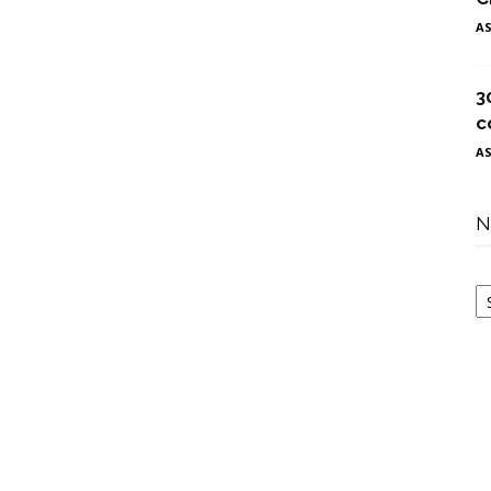
A
3
c
A
N
N