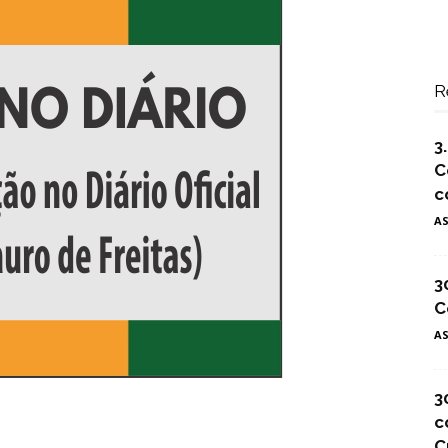
R
3
C
c
A
3
C
A
3
c
C