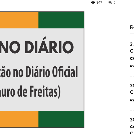
847
0
R
3
C
c
A
3
C
A
3
c
C