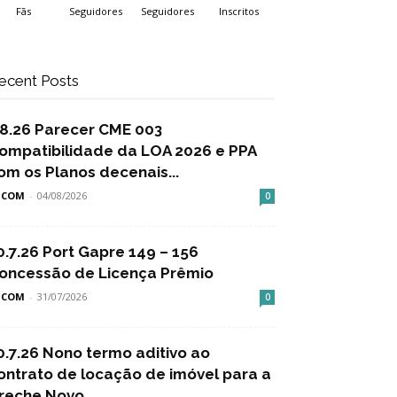
Fãs
Seguidores
Seguidores
Inscritos
ecent Posts
.8.26 Parecer CME 003
ompatibilidade da LOA 2026 e PPA
om os Planos decenais...
SCOM
-
04/08/2026
0
0.7.26 Port Gapre 149 – 156
oncessão de Licença Prêmio
SCOM
-
31/07/2026
0
0.7.26 Nono termo aditivo ao
ontrato de locação de imóvel para a
reche Novo...