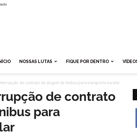
liado
SPROLF
NÍCIO
NOSSAS LUTAS
FIQUE POR DENTRO
VÍDEO
nterrupção de contrato de aluguel de ônibus para transporte escolar
rrupção de contrato
nibus para
lar