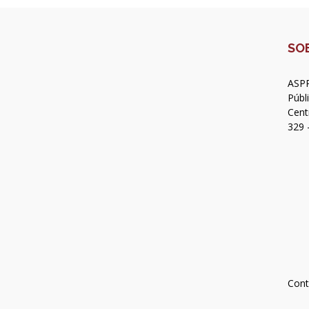
SO
ASPR
Públ
Cent
329 
Cont