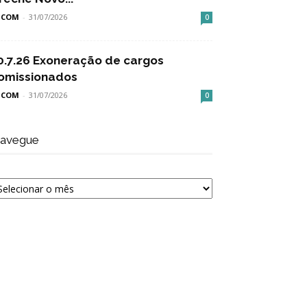
SCOM
-
31/07/2026
0
0.7.26 Exoneração de cargos
omissionados
SCOM
-
31/07/2026
0
avegue
avegue