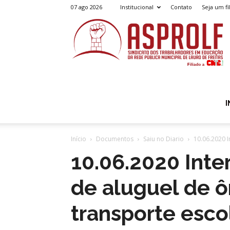
07 ago 2026
Institucional
Contato
Seja um fi
A
I
Início
Documentos
Saiu no Diario
10.06.2020 I
10.06.2020 Inte
de aluguel de ô
transporte esco