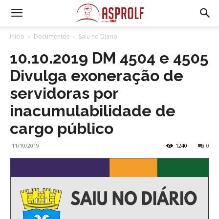
Início
Documentos
Saiu no Diario
10.10.2019 DM 4504 e 4505
Divulga exoneração de
servidoras por
inacumulabilidade de
cargo público
11/10/2019
1240
0