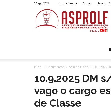
05 ago 2026
Institucional
Contato
Seja um fi
A
I
Início
Documentos
Saiu no Diario
10.9.2025 DM
10.9.2025 DM s
vago o cargo est
de Classe