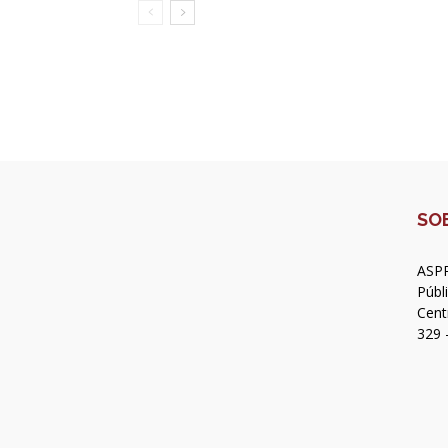
SO
ASPR
Públ
Cent
329 