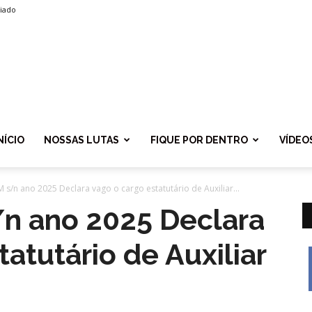
liado
SPROLF
NÍCIO
NOSSAS LUTAS
FIQUE POR DENTRO
VÍDEO
 s/n ano 2025 Declara vago o cargo estatutário de Auxiliar...
/n ano 2025 Declara
atutário de Auxiliar