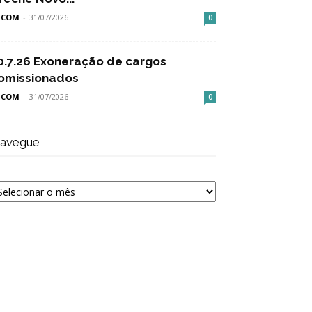
SCOM
-
31/07/2026
0
0.7.26 Exoneração de cargos
omissionados
SCOM
-
31/07/2026
0
avegue
avegue