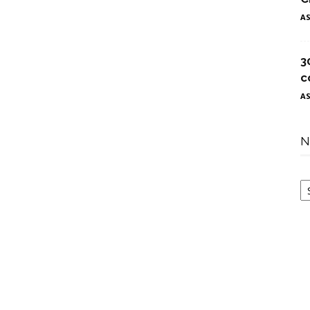
A
3
c
A
N
N