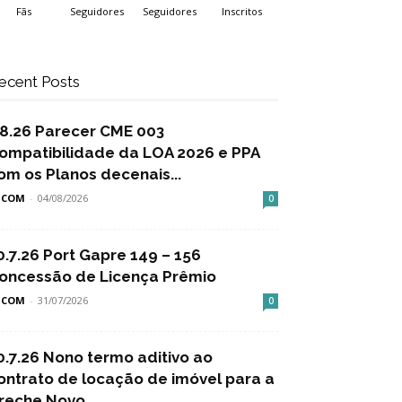
Fãs
Seguidores
Seguidores
Inscritos
ecent Posts
.8.26 Parecer CME 003
ompatibilidade da LOA 2026 e PPA
om os Planos decenais...
SCOM
-
04/08/2026
0
0.7.26 Port Gapre 149 – 156
oncessão de Licença Prêmio
SCOM
-
31/07/2026
0
0.7.26 Nono termo aditivo ao
ontrato de locação de imóvel para a
reche Novo...