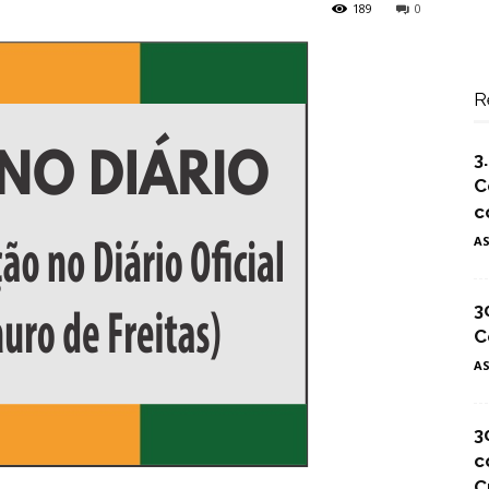
189
0
R
3
C
c
A
3
C
A
3
c
C