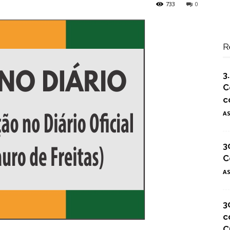
733
0
R
3
C
c
A
3
C
A
3
c
C