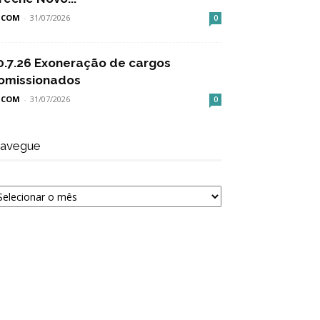
SCOM
-
31/07/2026
0
0.7.26 Exoneração de cargos
omissionados
SCOM
-
31/07/2026
0
avegue
avegue