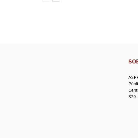
SO
ASPR
Públ
Cent
329 