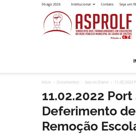
06 ago 2026
Institucional
Contato
Seja um fi
A
I
Início
Documentos
Saiu no Diario
11.02.2022 
11.02.2022 Por
Deferimento de
Remoção Escol