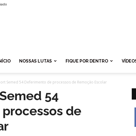
liado
SPROLF
NÍCIO
NOSSAS LUTAS
FIQUE POR DENTRO
VÍDEO
Port Semed 54 Deferimento de processos de Remoção Escolar
t Semed 54
 processos de
ar