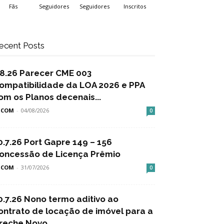
Fãs
Seguidores
Seguidores
Inscritos
ecent Posts
.8.26 Parecer CME 003
ompatibilidade da LOA 2026 e PPA
om os Planos decenais...
SCOM
-
04/08/2026
0
0.7.26 Port Gapre 149 – 156
oncessão de Licença Prêmio
SCOM
-
31/07/2026
0
0.7.26 Nono termo aditivo ao
ontrato de locação de imóvel para a
reche Novo...