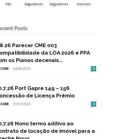
Fãs
Seguidores
Seguidores
Inscritos
ecent Posts
.8.26 Parecer CME 003
ompatibilidade da LOA 2026 e PPA
om os Planos decenais...
SCOM
-
04/08/2026
0
0.7.26 Port Gapre 149 – 156
oncessão de Licença Prêmio
SCOM
-
31/07/2026
0
0.7.26 Nono termo aditivo ao
ontrato de locação de imóvel para a
reche Novo...