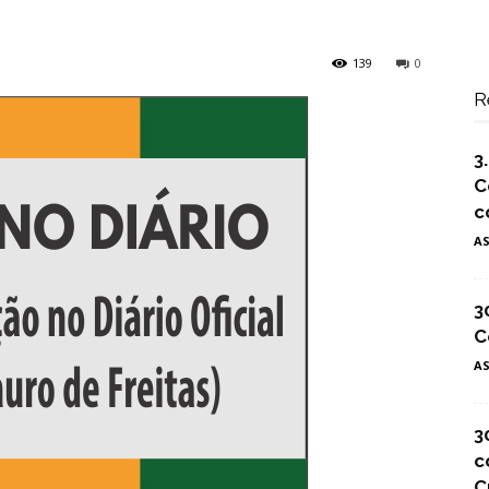
139
0
R
3
C
c
A
3
C
A
3
c
C