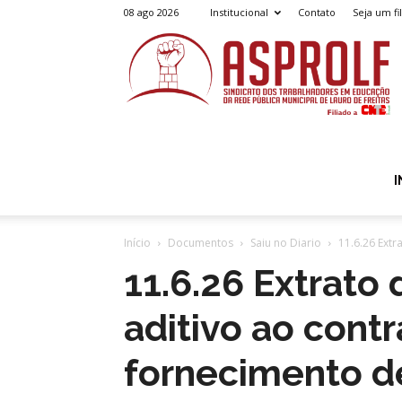
08 ago 2026
Institucional
Contato
Seja um fi
A
I
Início
Documentos
Saiu no Diario
11.6.26 Extr
11.6.26 Extrato
aditivo ao cont
fornecimento d