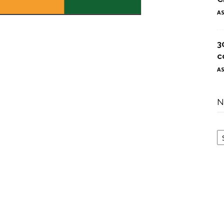
A
3
c
A
N
N