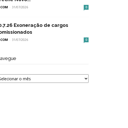
SCOM
-
31/07/2026
0
0.7.26 Exoneração de cargos
omissionados
SCOM
-
31/07/2026
0
avegue
avegue