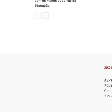
com os Planos decenais da
Educação
SO
ASPR
Públ
Cent
329 