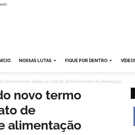
liado
SPROLF
NÍCIO
NOSSAS LUTAS
FIQUE POR DENTRO
VÍDEO
ato do novo termo aditivo ao contrato de fornecimento de alimentação...
 do novo termo
rato de
e alimentação