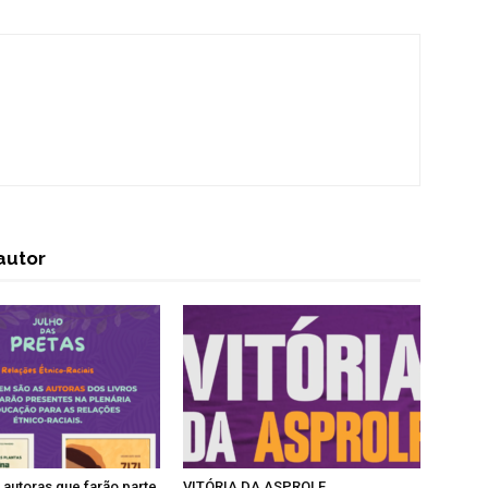
autor
autoras que farão parte
VITÓRIA DA ASPROLF