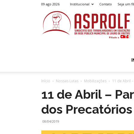
09 ago 2026
Institucional
Contato
Seja um fi
A
I
Início
Nossas Lutas
Mobilizações
11 de Abril 
11 de Abril – P
dos Precatório
08/04/2019