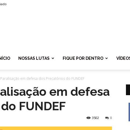
liado
SPROLF
NÍCIO
NOSSAS LUTAS
FIQUE POR DENTRO
VÍDEO
– Paralisação em defesa dos Precatórios do FUNDEF
aralisação em defesa
s do FUNDEF
3502
0