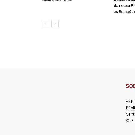
da nossa Pl
as Relações
SO
ASPR
Públ
Cent
329 