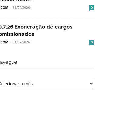
SCOM
-
31/07/2026
0
0.7.26 Exoneração de cargos
omissionados
SCOM
-
31/07/2026
0
avegue
avegue