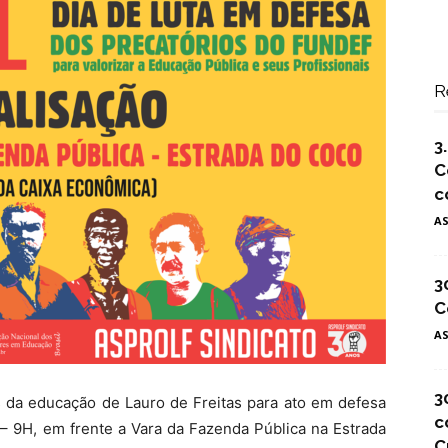
R
3
C
c
A
3
C
A
3
 da educação de Lauro de Freitas para ato em defesa
c
 – 9H, em frente a Vara da Fazenda Pública na Estrada
C