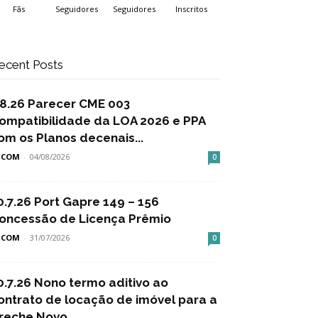
Fãs
Seguidores
Seguidores
Inscritos
ecent Posts
.8.26 Parecer CME 003
ompatibilidade da LOA 2026 e PPA
om os Planos decenais...
SCOM
-
04/08/2026
0
0.7.26 Port Gapre 149 – 156
oncessão de Licença Prêmio
SCOM
-
31/07/2026
0
0.7.26 Nono termo aditivo ao
ontrato de locação de imóvel para a
reche Novo...