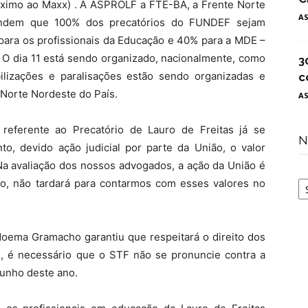
óximo ao Maxx) . A ASPROLF a FTE-BA, a Frente Norte
A
ndem que 100% dos precatórios do FUNDEF sejam
para os profissionais da Educação e 40% para a MDE –
O dia 11 está sendo organizado, nacionalmente, como
3
lizações e paralisações estão sendo organizadas e
c
 Norte Nordeste do País.
A
referente ao Precatório de Lauro de Freitas já se
N
to, devido ação judicial por parte da União, o valor
a avaliação dos nossos advogados, a ação da União é
N
nto, não tardará para contarmos com esses valores no
Moema Gramacho garantiu que respeitará o direito dos
so, é necessário que o STF não se pronuncie contra a
 Junho deste ano.