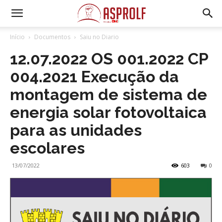
Início
Documentos
Saiu no Diario
12.07.2022 OS 001.2022 CP
004.2021 Execução da
montagem de sistema de
energia solar fotovoltaica
para as unidades
escolares
13/07/2022
603
0