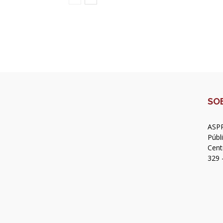
SO
ASPR
Públ
Cent
329 