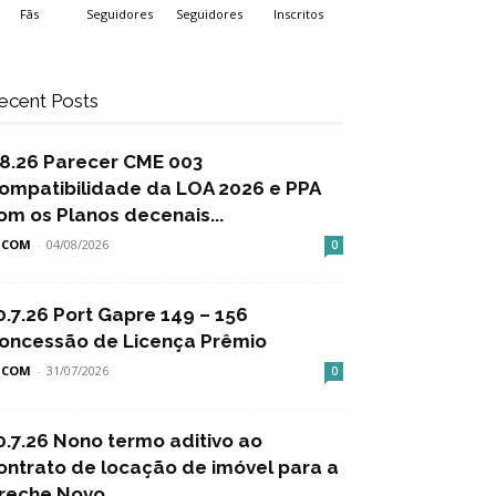
Fãs
Seguidores
Seguidores
Inscritos
ecent Posts
.8.26 Parecer CME 003
ompatibilidade da LOA 2026 e PPA
om os Planos decenais...
SCOM
-
04/08/2026
0
0.7.26 Port Gapre 149 – 156
oncessão de Licença Prêmio
SCOM
-
31/07/2026
0
0.7.26 Nono termo aditivo ao
ontrato de locação de imóvel para a
reche Novo...