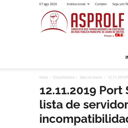
07 ago 2026
Institucional
Contato
Seja um fi
A
I
Início
Documentos
Saiu no Diario
12.11.2019 P
12.11.2019 Port
lista de servido
incompatibilida