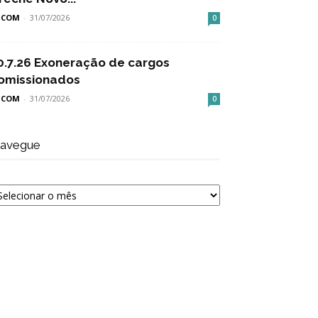
SCOM
-
31/07/2026
0
0.7.26 Exoneração de cargos
omissionados
SCOM
-
31/07/2026
0
avegue
avegue