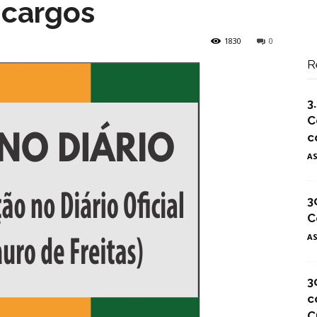
 cargos
1830
0
R
3
C
c
A
3
C
A
3
c
C