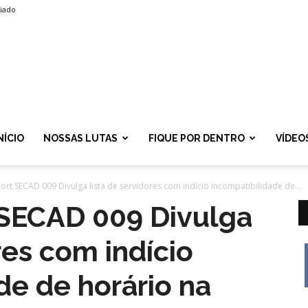
liado
SPROLF
NÍCIO
NOSSAS LUTAS
FIQUE POR DENTRO
VÍDEO
ort SECAD 009 Divulga lista de servidores com indício incompatibilidade de...
 SECAD 009 Divulga
res com indício
de de horário na