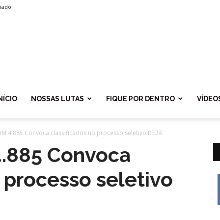
liado
SPROLF
NÍCIO
NOSSAS LUTAS
FIQUE POR DENTRO
VÍDEO
DM 4.885 Convoca classificados no processo seletivo REDA
4.885 Convoca
o processo seletivo