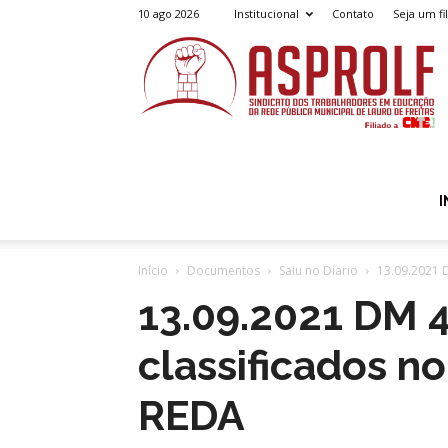
10 ago 2026
Institucional
Contato
Seja um fi
A
I
Início
Documentos
Saiu no Diario
13.09.2021 
13.09.2021 DM 
classificados n
REDA