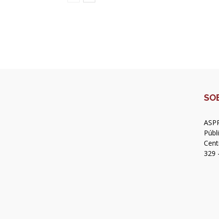
SO
ASPR
Públ
Cent
329 