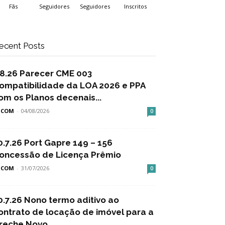
Fãs
Seguidores
Seguidores
Inscritos
ecent Posts
.8.26 Parecer CME 003
ompatibilidade da LOA 2026 e PPA
om os Planos decenais...
SCOM
-
04/08/2026
0
0.7.26 Port Gapre 149 – 156
oncessão de Licença Prêmio
SCOM
-
31/07/2026
0
0.7.26 Nono termo aditivo ao
ontrato de locação de imóvel para a
reche Novo...