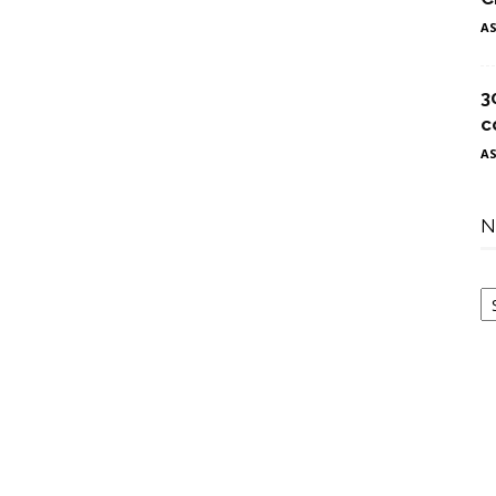
A
3
c
A
N
N