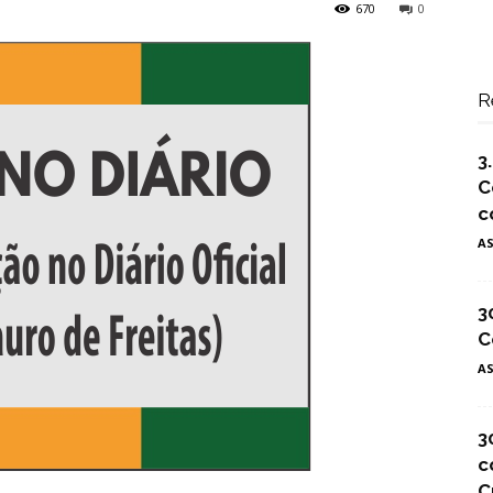
670
0
R
3
C
c
A
3
C
A
3
c
C