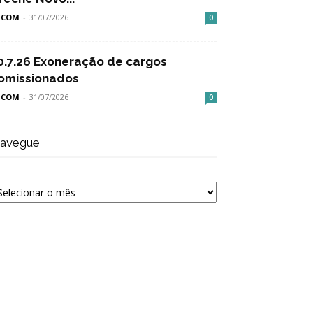
SCOM
-
31/07/2026
0
0.7.26 Exoneração de cargos
omissionados
SCOM
-
31/07/2026
0
avegue
avegue