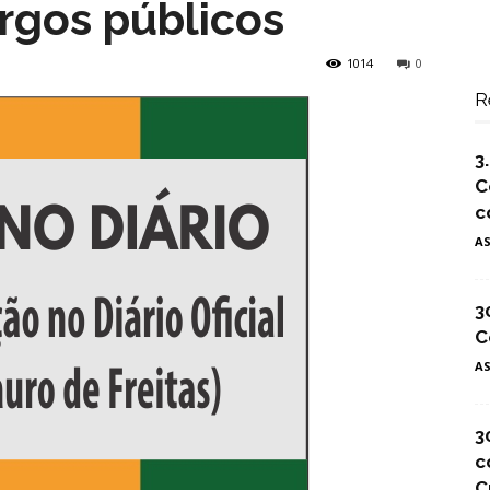
argos públicos
1014
0
R
3
C
c
A
3
C
A
3
c
C