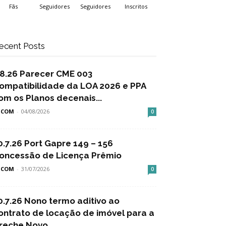
Fãs
Seguidores
Seguidores
Inscritos
ecent Posts
.8.26 Parecer CME 003
ompatibilidade da LOA 2026 e PPA
om os Planos decenais...
SCOM
-
04/08/2026
0
0.7.26 Port Gapre 149 – 156
oncessão de Licença Prêmio
SCOM
-
31/07/2026
0
0.7.26 Nono termo aditivo ao
ontrato de locação de imóvel para a
reche Novo...