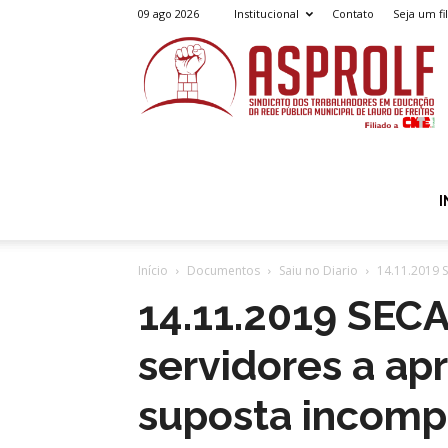
09 ago 2026
Institucional
Contato
Seja um fi
A
I
Início
Documentos
Saiu no Diario
14.11.2019 
14.11.2019 SEC
servidores a ap
suposta incompa