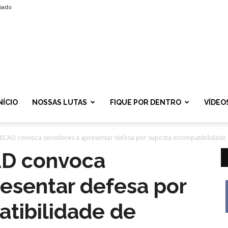
liado
SPROLF
NÍCIO
NOSSAS LUTAS
FIQUE POR DENTRO
VÍDEO
SECAD convoca servidores a apresentar defesa por suposta incompatibilidade d
AD convoca
resentar defesa por
tibilidade de