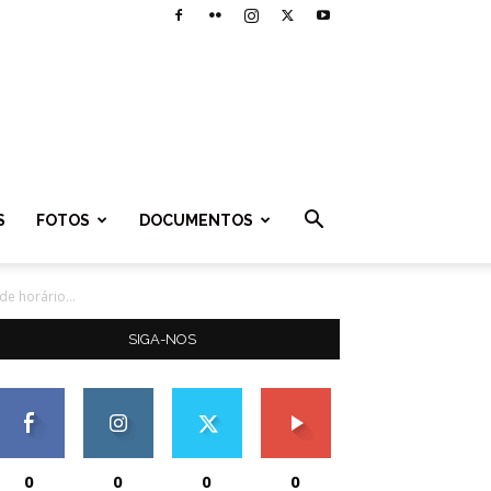
S
FOTOS
DOCUMENTOS
e horário...
SIGA-NOS
0
0
0
0