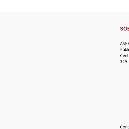
SO
ASPR
Públ
Cent
329 
Cont