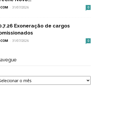
SCOM
-
31/07/2026
0
0.7.26 Exoneração de cargos
omissionados
SCOM
-
31/07/2026
0
avegue
avegue