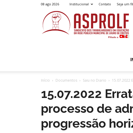
08 ago 2026
Institucional
Contato
Seja um fi
A
I
Início
Documentos
Saiu no Diario
15.07.2022 
15.07.2022 Erra
processo de adm
progressão hori