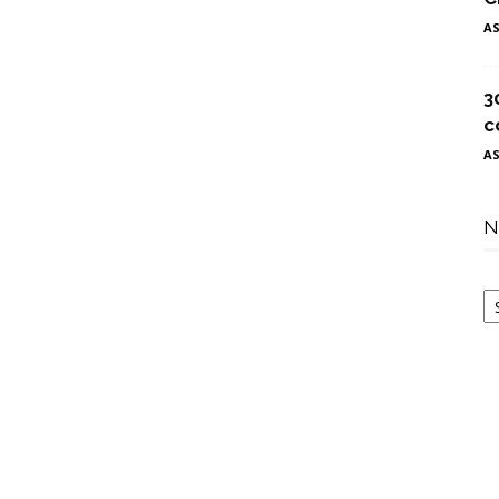
A
3
c
A
N
N