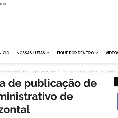
liado
SPROLF
NÍCIO
NOSSAS LUTAS
FIQUE POR DENTRO
VÍDEO
Errata de publicação de processo de administrativo de progressão horizontal
ta de publicação de
inistrativo de
zontal