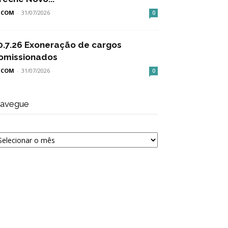
SCOM
-
31/07/2026
0
0.7.26 Exoneração de cargos
omissionados
SCOM
-
31/07/2026
0
avegue
avegue