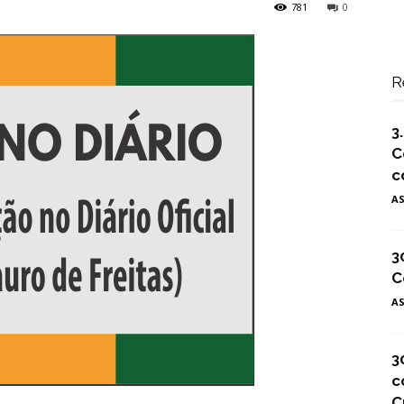
781
0
R
3
C
c
A
3
C
A
3
c
C