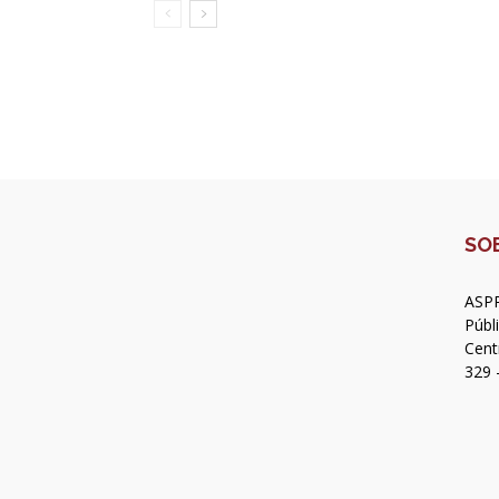
SO
ASPR
Públ
Cent
329 