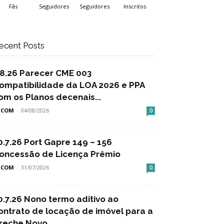
Fãs
Seguidores
Seguidores
Inscritos
ecent Posts
.8.26 Parecer CME 003
ompatibilidade da LOA 2026 e PPA
om os Planos decenais...
SCOM
-
04/08/2026
0
0.7.26 Port Gapre 149 – 156
oncessão de Licença Prêmio
SCOM
-
31/07/2026
0
0.7.26 Nono termo aditivo ao
ontrato de locação de imóvel para a
reche Novo...