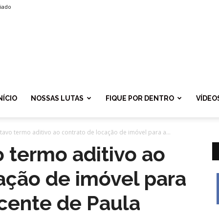
liado
SPROLF
NÍCIO
NOSSAS LUTAS
FIQUE POR DENTRO
VÍDEO
tavo termo aditivo ao contrato de locação de imóvel para a...
o termo aditivo ao
ação de imóvel para
cente de Paula