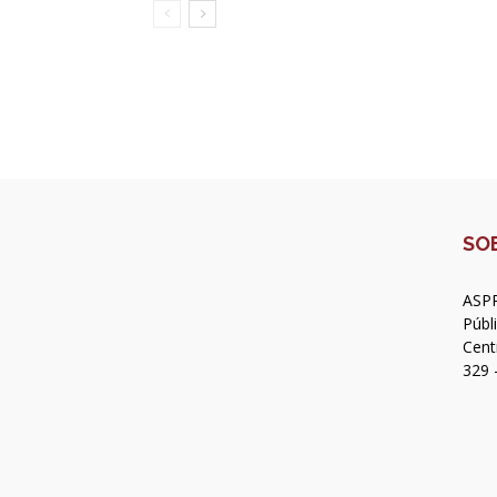
SO
ASPR
Públ
Cent
329 