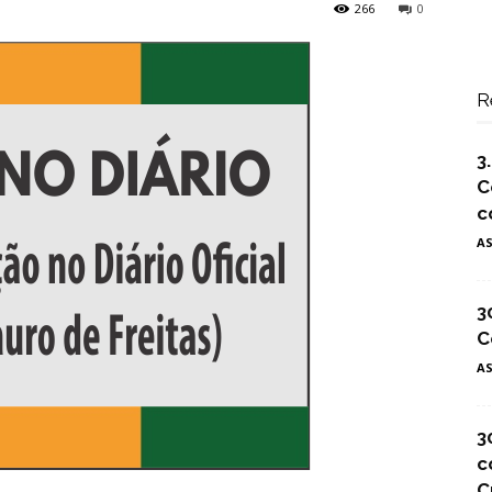
266
0
R
3
C
c
A
3
C
A
3
c
C