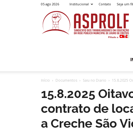
05 ago 2026
Institucional
Contato
Seja um fi
A
I
Início
Documentos
Saiu no Diario
15.8.2025 Oi
15.8.2025 Oitav
contrato de loc
a Creche São Vi