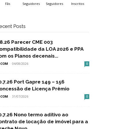
Fãs
Seguidores
Seguidores
Inscritos
ecent Posts
.8.26 Parecer CME 003
ompatibilidade da LOA 2026 e PPA
om os Planos decenais...
SCOM
-
04/08/2026
0
0.7.26 Port Gapre 149 – 156
oncessão de Licença Prêmio
SCOM
-
31/07/2026
0
0.7.26 Nono termo aditivo ao
ontrato de locação de imóvel para a
reche Novo...