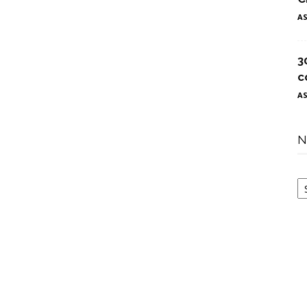
A
3
c
A
N
N