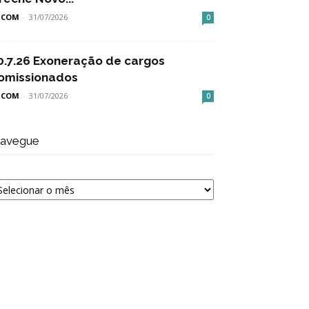
SCOM
-
31/07/2026
0
0.7.26 Exoneração de cargos
omissionados
SCOM
-
31/07/2026
0
avegue
avegue