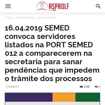
Início
Documentos
Saiu no Diario
16.04.2019 SEMED
convoca servidores
listados na PORT SEMED
012 a comparecerem na
secretaria para sanar
pendências que impedem
o trâmite dos processos
17/04/2019
2190
0