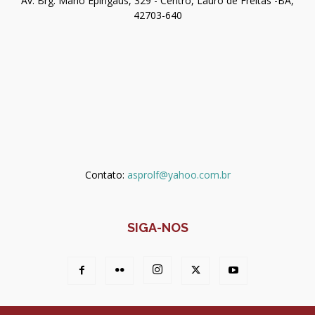
Av. Brg. Mário Epingaus, 329 - Centro, Lauro de Freitas -BA,
42703-640
Contato:
asprolf@yahoo.com.br
SIGA-NOS