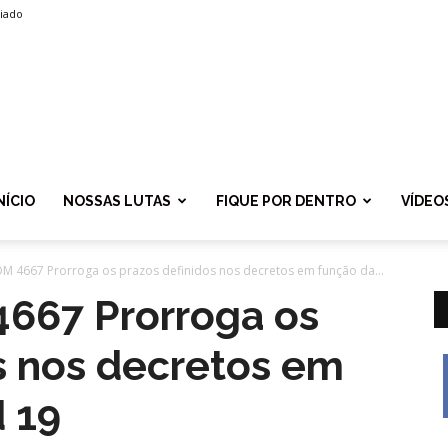
liado
SPROLF
NÍCIO
NOSSAS LUTAS
FIQUE POR DENTRO
VÍDEO
DM 4667 Prorroga os prazos definidos nos decretos em função da...
4667 Prorroga os
s nos decretos em
 19