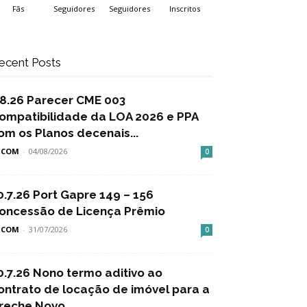
Fãs
Seguidores
Seguidores
Inscritos
ecent Posts
.8.26 Parecer CME 003
ompatibilidade da LOA 2026 e PPA
om os Planos decenais...
SCOM
-
04/08/2026
0
0.7.26 Port Gapre 149 – 156
oncessão de Licença Prêmio
SCOM
-
31/07/2026
0
0.7.26 Nono termo aditivo ao
ontrato de locação de imóvel para a
reche Novo...