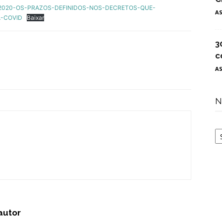
.2020-OS-PRAZOS-DEFINIDOS-NOS-DECRETOS-QUE-
A
-COVID
Baixar
3
c
A
N
N
autor