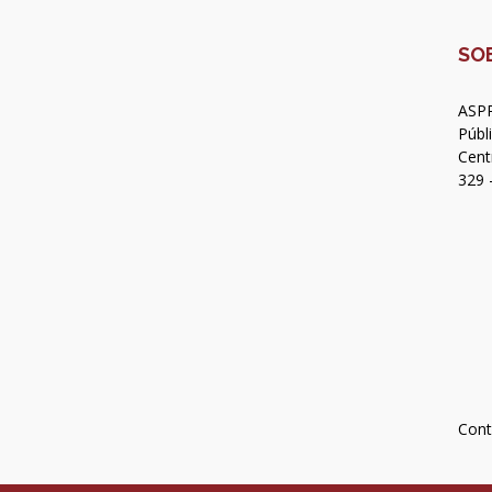
SO
ASPR
Públ
Cent
329 
Cont