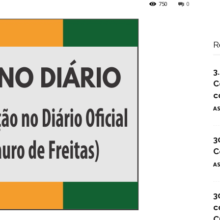
750
0
R
3
C
c
A
3
C
A
3
c
C