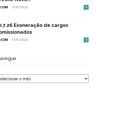
SCOM
-
31/07/2026
0
0.7.26 Exoneração de cargos
omissionados
SCOM
-
31/07/2026
0
avegue
avegue