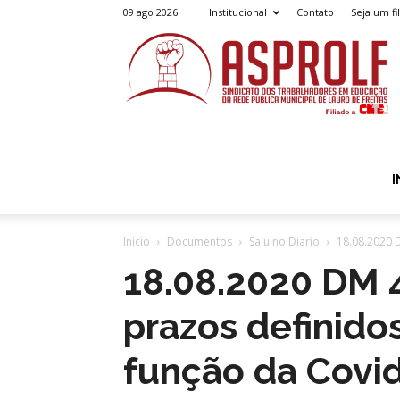
09 ago 2026
Institucional
Contato
Seja um fi
A
I
Início
Documentos
Saiu no Diario
18.08.2020 
18.08.2020 DM 
prazos definido
função da Covid