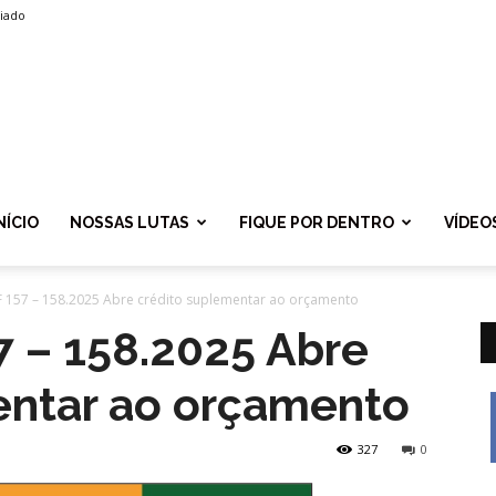
liado
SPROLF
NÍCIO
NOSSAS LUTAS
FIQUE POR DENTRO
VÍDEO
F 157 – 158.2025 Abre crédito suplementar ao orçamento
7 – 158.2025 Abre
entar ao orçamento
327
0