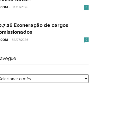
SCOM
-
31/07/2026
0
0.7.26 Exoneração de cargos
omissionados
SCOM
-
31/07/2026
0
avegue
avegue