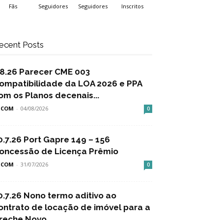
Fãs
Seguidores
Seguidores
Inscritos
ecent Posts
.8.26 Parecer CME 003
ompatibilidade da LOA 2026 e PPA
om os Planos decenais...
SCOM
-
04/08/2026
0
0.7.26 Port Gapre 149 – 156
oncessão de Licença Prêmio
SCOM
-
31/07/2026
0
0.7.26 Nono termo aditivo ao
ontrato de locação de imóvel para a
reche Novo...