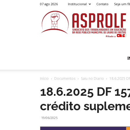
07 ago 2026
Institucional
Contato
Seja um fi
A
I
Início
Documentos
Saiu no Diario
18.6.2025 D
18.6.2025 DF 15
crédito suplem
19/06/2025