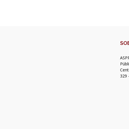
SO
ASPR
Públ
Cent
329 