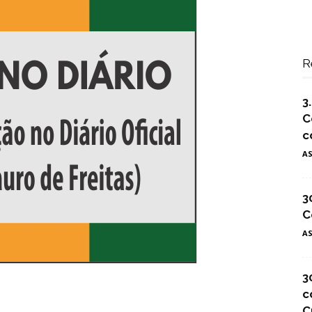
R
3
C
c
A
3
C
A
3
c
C