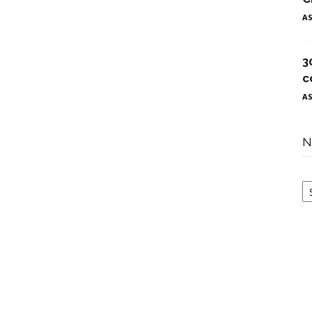
A
3
c
A
N
N