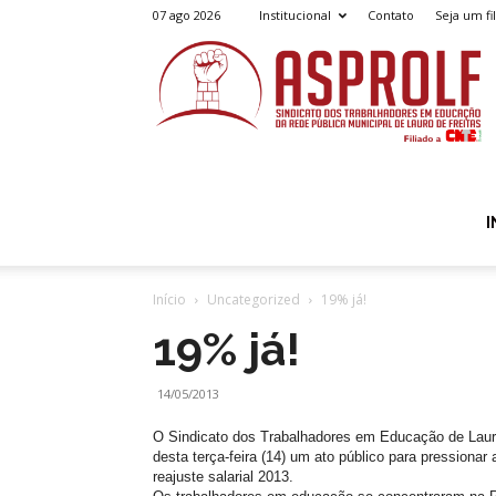
07 ago 2026
Institucional
Contato
Seja um fi
A
I
Início
Uncategorized
19% já!
19% já!
14/05/2013
O Sindicato dos Trabalhadores em Educação de Laur
desta terça-feira (14) um ato público para pressionar
reajuste salarial 2013.