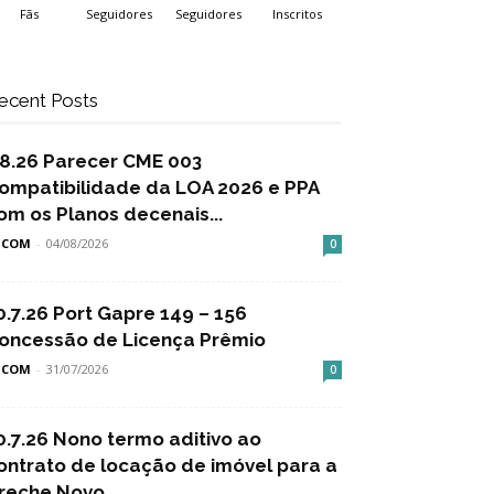
Fãs
Seguidores
Seguidores
Inscritos
ecent Posts
.8.26 Parecer CME 003
ompatibilidade da LOA 2026 e PPA
om os Planos decenais...
SCOM
-
04/08/2026
0
0.7.26 Port Gapre 149 – 156
oncessão de Licença Prêmio
SCOM
-
31/07/2026
0
0.7.26 Nono termo aditivo ao
ontrato de locação de imóvel para a
reche Novo...