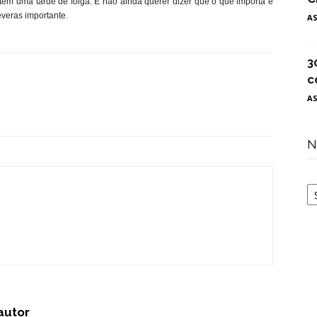
em uma tarde de folga. E não ainda querer dizer que o que importa é
everas importante.
A
3
c
A
N
N
autor