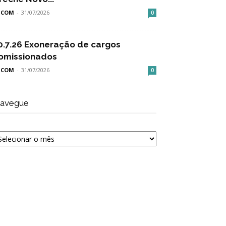
SCOM
-
31/07/2026
0
0.7.26 Exoneração de cargos
omissionados
SCOM
-
31/07/2026
0
avegue
avegue