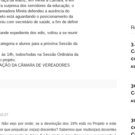
raça da Matriz, em frente à Câmara, e em
ra surpresa dos servidores da educação, o
vereadora Mirela defendeu a ausência do
ojeto está aguardando o posicionamento da
iu com secretário de saúde, a fim de definir
R
ande expediente dos edis, voltou a se reunir
3
 categoria e alunos para a próxima Sessão da
C
e, às 14h, todos/todas na Sessão Ordinária da
c
 projeto;
PAÇÃO DA CÂMARA DE VEREADORES
A
3
C
A
10:27
3
Não vejo por onde; se a devolução dos 19% está no Projeto e este
c
l, por que prejudicar os(as) discentes? Sabemos que muitos(as) docentes
C