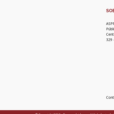
SO
ASPR
Públ
Cent
329 
Cont