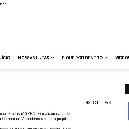
liado
SPROLF
NÍCIO
NOSSAS LUTAS
FIQUE POR DENTRO
VÍDEO
1321
0
o de Freitas (ASPROLF) realizou na tarde
 a Câmara de Vereadores a votar o projeto de