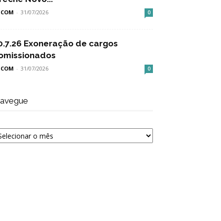
SCOM
-
31/07/2026
0
0.7.26 Exoneração de cargos
omissionados
SCOM
-
31/07/2026
0
avegue
avegue