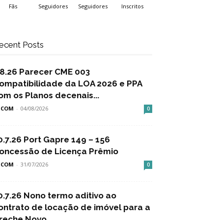
Fãs
Seguidores
Seguidores
Inscritos
ecent Posts
.8.26 Parecer CME 003
ompatibilidade da LOA 2026 e PPA
om os Planos decenais...
SCOM
-
04/08/2026
0
0.7.26 Port Gapre 149 – 156
oncessão de Licença Prêmio
SCOM
-
31/07/2026
0
0.7.26 Nono termo aditivo ao
ontrato de locação de imóvel para a
reche Novo...