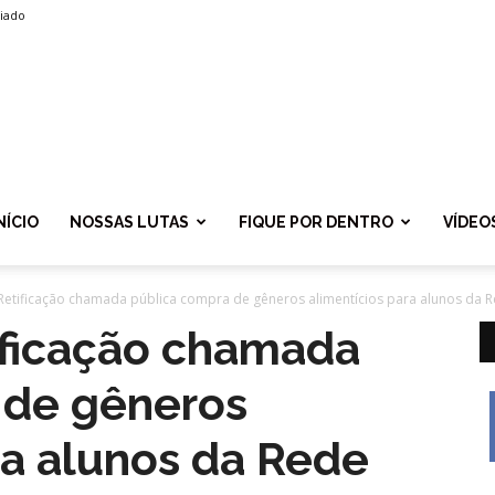
liado
SPROLF
NÍCIO
NOSSAS LUTAS
FIQUE POR DENTRO
VÍDEO
Retificação chamada pública compra de gêneros alimentícios para alunos da Re
ificação chamada
 de gêneros
ra alunos da Rede