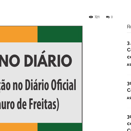
721
0
R
3
C
c
A
3
C
A
3
c
C