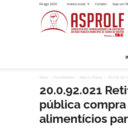
06 ago 2026
Institucional
Contato
Seja um fi
A
I
Início
Documentos
Saiu no Diario
20.0.92.021 
20.0.92.021 Ret
pública compra
alimentícios pa