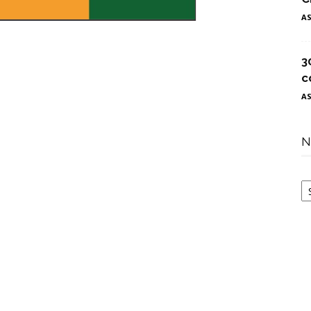
A
3
c
A
N
N