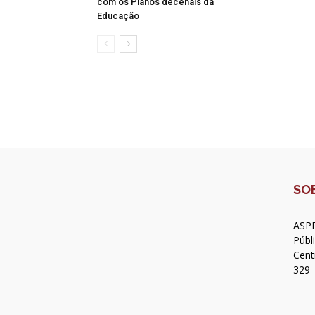
com os Planos decenais da
Educação
SO
ASPR
Públ
Cent
329 