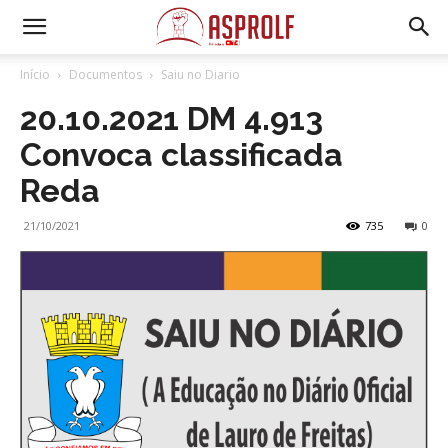
Início
Documentos
Saiu no Diario
20.10.2021 DM 4.913
Convoca classificada
Reda
21/10/2021
735
0