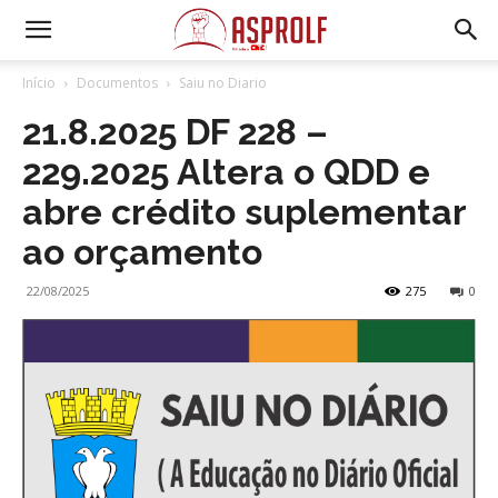
Início
Documentos
Saiu no Diario
21.8.2025 DF 228 –
229.2025 Altera o QDD e
abre crédito suplementar
ao orçamento
22/08/2025
275
0