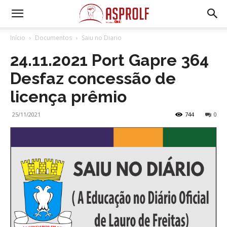
Início
Documentos
Saiu no Diario
24.11.2021 Port Gapre 364
Desfaz concessão de
licença prêmio
25/11/2021
744
0