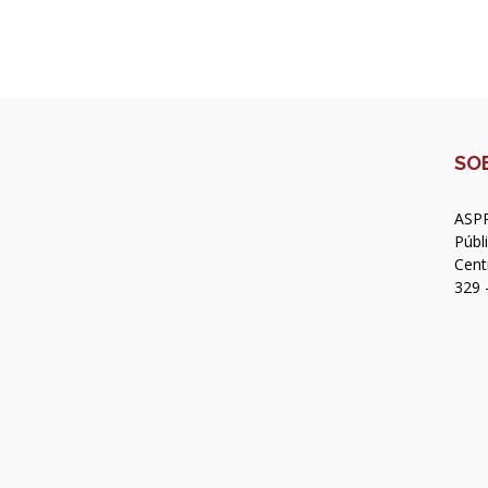
SO
ASPR
Públ
Cent
329 