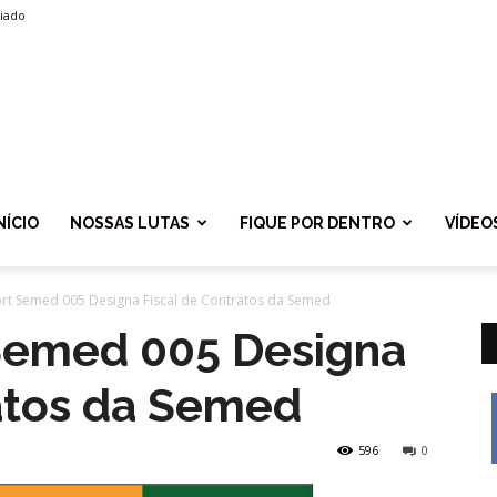
liado
SPROLF
NÍCIO
NOSSAS LUTAS
FIQUE POR DENTRO
VÍDEO
ort Semed 005 Designa Fiscal de Contratos da Semed
 Semed 005 Designa
ratos da Semed
596
0