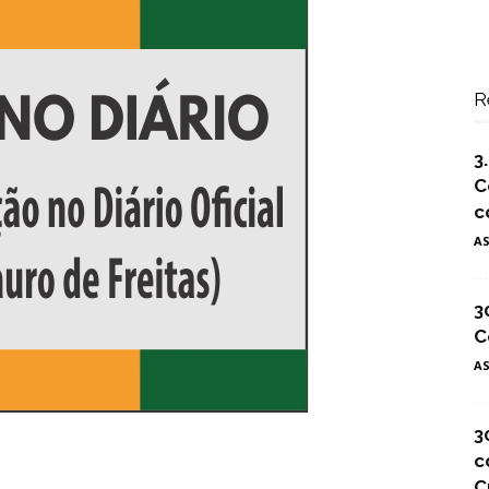
R
3
C
c
A
3
C
A
3
c
C