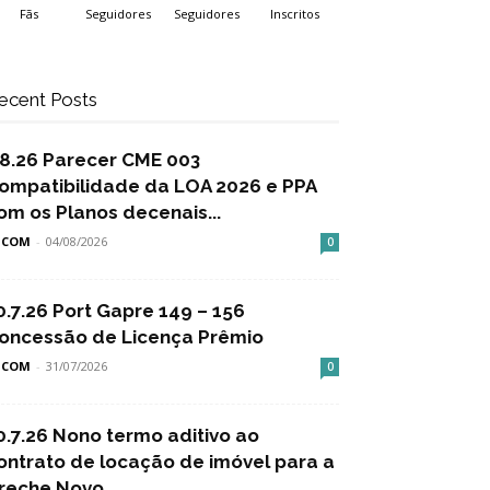
Fãs
Seguidores
Seguidores
Inscritos
ecent Posts
.8.26 Parecer CME 003
ompatibilidade da LOA 2026 e PPA
om os Planos decenais...
SCOM
-
04/08/2026
0
0.7.26 Port Gapre 149 – 156
oncessão de Licença Prêmio
SCOM
-
31/07/2026
0
0.7.26 Nono termo aditivo ao
ontrato de locação de imóvel para a
reche Novo...