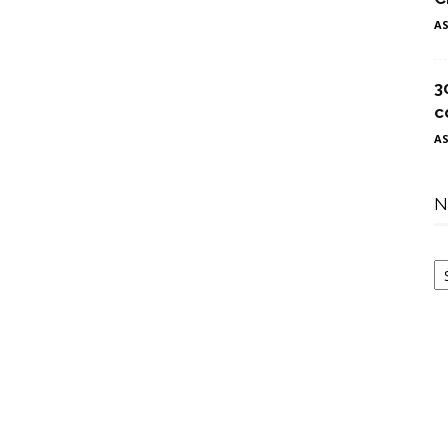
A
3
c
A
N
N