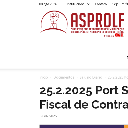
08 ago 2026
Institucional
Contato
Seja um fi
A
I
Início
Documentos
Saiu no Diario
25.2.2025 P
25.2.2025 Port
Fiscal de Cont
26/02/2025