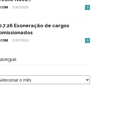
SCOM
-
31/07/2026
0
0.7.26 Exoneração de cargos
omissionados
SCOM
-
31/07/2026
0
avegue
avegue