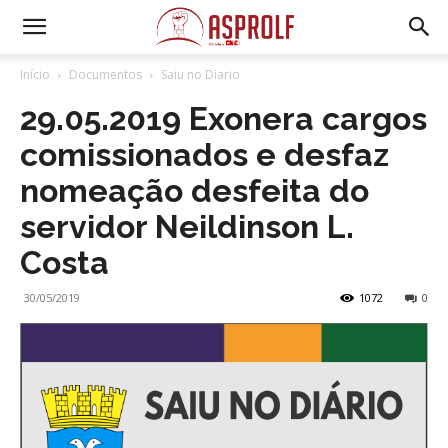
Início
Documentos
Saiu no Diario
29.05.2019 Exonera cargos
comissionados e desfaz
nomeação desfeita do
servidor Neildinson L.
Costa
30/05/2019
1072
0