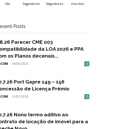
Fãs
Seguidores
Seguidores
Inscritos
ecent Posts
.8.26 Parecer CME 003
ompatibilidade da LOA 2026 e PPA
om os Planos decenais...
SCOM
-
04/08/2026
0
0.7.26 Port Gapre 149 – 156
oncessão de Licença Prêmio
SCOM
-
31/07/2026
0
0.7.26 Nono termo aditivo ao
ontrato de locação de imóvel para a
reche Novo...