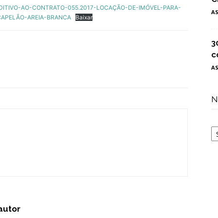
DITIVO-AO-CONTRATO-055.2017-LOCAÇÃO-DE-IMÓVEL-PARA-
A
APELÃO-AREIA-BRANCA
Baixar
3
c
A
N
N
autor