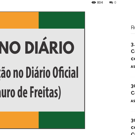
804
0
R
3
C
c
A
3
C
A
3
c
C