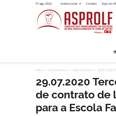
07 ago 2026
Institucional
Contato
Seja um fi
A
I
Início
Documentos
Saiu no Diario
29.07.2020 T
29.07.2020 Terc
de contrato de 
para a Escola F