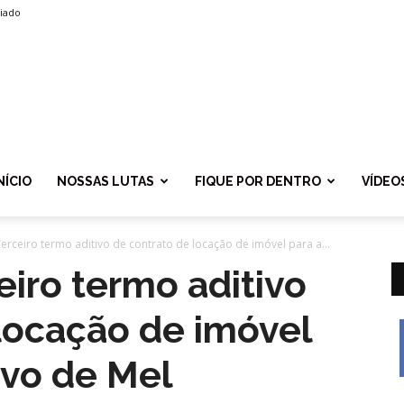
liado
SPROLF
NÍCIO
NOSSAS LUTAS
FIQUE POR DENTRO
VÍDEO
erceiro termo aditivo de contrato de locação de imóvel para a...
eiro termo aditivo
locação de imóvel
avo de Mel