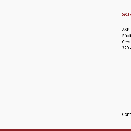
SO
ASPR
Públ
Cent
329 
Cont