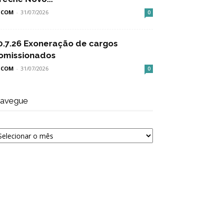
SCOM
-
31/07/2026
0
0.7.26 Exoneração de cargos
omissionados
SCOM
-
31/07/2026
0
avegue
avegue