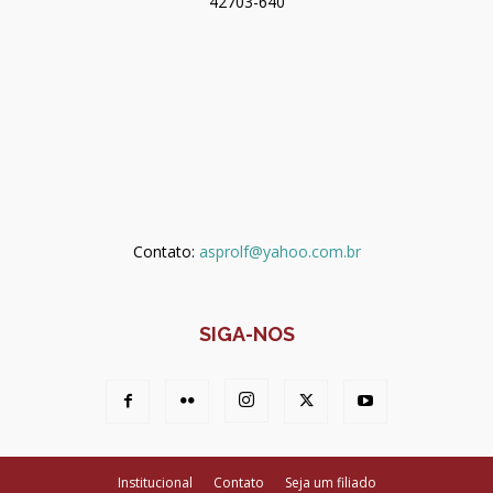
42703-640
Contato:
asprolf@yahoo.com.br
SIGA-NOS
Institucional
Contato
Seja um filiado