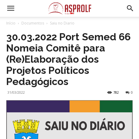
Início
Documentos
Saiu no Diario
30.03.2022 Port Semed 66
Nomeia Comitê para
(Re)Elaboração dos
Projetos Políticos
Pedagógicos
31/03/2022
782
0