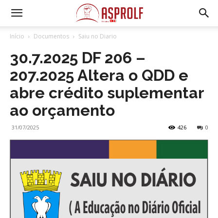
Início
Documentos
Saiu no Diario
30.7.2025 DF 206 –
207.2025 Altera o QDD e
abre crédito suplementar
ao orçamento
31/07/2025
426
0