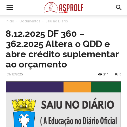
Início
Documentos
Saiu no Diario
8.12.2025 DF 360 –
362.2025 Altera o QDD e
abre crédito suplementar
ao orçamento
09/12/2025
211
0