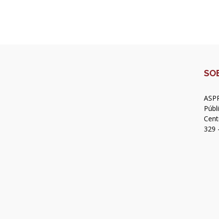
SO
ASPR
Públ
Cent
329 