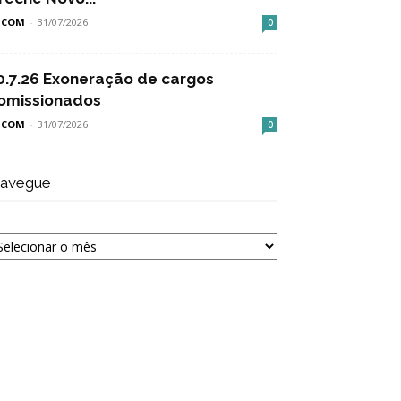
SCOM
-
31/07/2026
0
0.7.26 Exoneração de cargos
omissionados
SCOM
-
31/07/2026
0
avegue
avegue