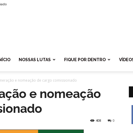
liado
SPROLF
NÍCIO
NOSSAS LUTAS
FIQUE POR DENTRO
VÍDEO
oneração e nomeação de cargo comissionado
ração e nomeação
sionado
408
0