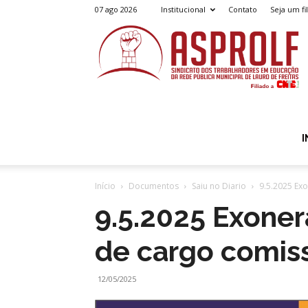
07 ago 2026
Institucional
Contato
Seja um fi
A
I
Início
Documentos
Saiu no Diario
9.5.2025 Ex
9.5.2025 Exone
de cargo comis
12/05/2025