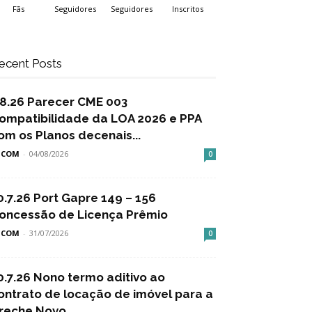
Fãs
Seguidores
Seguidores
Inscritos
ecent Posts
.8.26 Parecer CME 003
ompatibilidade da LOA 2026 e PPA
om os Planos decenais...
SCOM
-
04/08/2026
0
0.7.26 Port Gapre 149 – 156
oncessão de Licença Prêmio
SCOM
-
31/07/2026
0
0.7.26 Nono termo aditivo ao
ontrato de locação de imóvel para a
reche Novo...