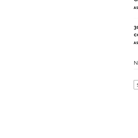
A
3
c
A
N
N