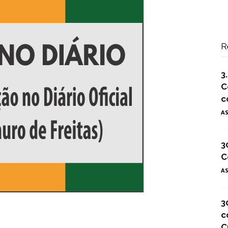
R
3
C
c
A
3
C
A
3
c
C