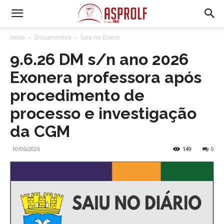
Início
Documentos
Saiu no Diario
9.6.26 DM s/n ano 2026
Exonera professora após
procedimento de
processo e investigação
da CGM
10/06/2026
149
0