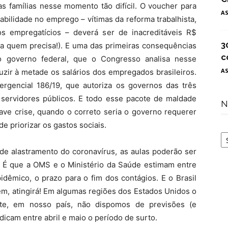
s famílias nesse momento tão difícil. O voucher para
A
ilidade no emprego – vítimas da reforma trabalhista,
s empregatícios – deverá ser de inacreditáveis R$
3
 a quem precisa!). E uma das primeiras consequências
c
o governo federal, que o Congresso analisa nesse
A
uzir à metade os salários dos empregados brasileiros.
gencial 186/19, que autoriza os governos das três
servidores públicos. E todo esse pacote de maldade
N
e crise, quando o correto seria o governo requerer
e priorizar os gastos sociais.
N
de alastramento do coronavírus, as aulas poderão ser
É que a OMS e o Ministério da Saúde estimam entre
idêmico, o prazo para o fim dos contágios. E o Brasil
ém, atingirá! Em algumas regiões dos Estados Unidos o
ente, em nosso país, não dispomos de previsões (e
dicam entre abril e maio o período de surto.