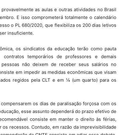
 provavelmente as aulas e outras atividades no Brasil
embro. E isso comprometerá totalmente o calendário
esso o PL 680/2020, que flexibiliza os 200 dias letivos
er insuficiente.
nômica, os sindicatos da educação terão como pauta
os contratos temporários de professores e demais
s pessoas não deixem de receber seus salários no
onsiste em impedir as medidas econômicas que visam
gados regidos pela CLT e em ¼ (um quarto) para os
s compensarem os dias de paralisação forçosa com os
 educação, esse assunto dependerá do prazo efetivo de
comendável consiste em manter o direito às férias,
 os recessos. Contudo, em razão da imprevisibilidade
 recomendação da CNTE consiste em adiar esse debate,