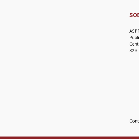
SO
ASPR
Públ
Cent
329 
Cont