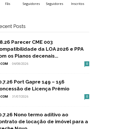
Fãs
Seguidores
Seguidores
Inscritos
ecent Posts
.8.26 Parecer CME 003
ompatibilidade da LOA 2026 e PPA
om os Planos decenais...
SCOM
-
04/08/2026
0
0.7.26 Port Gapre 149 – 156
oncessão de Licença Prêmio
SCOM
-
31/07/2026
0
0.7.26 Nono termo aditivo ao
ontrato de locação de imóvel para a
reche Novo...