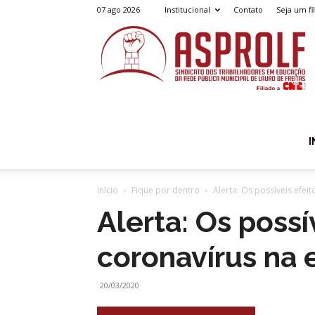
07 ago 2026
Institucional
Contato
Seja um fi
A
I
Início
Fique por dentro
Alerta: Os possíveis efei
Alerta: Os possí
coronavírus na 
20/03/2020