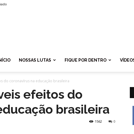
liado
SPROLF
NÍCIO
NOSSAS LUTAS
FIQUE POR DENTRO
VÍDEO
tos do coronavírus na educação brasileira
veis efeitos do
educação brasileira
1562
0