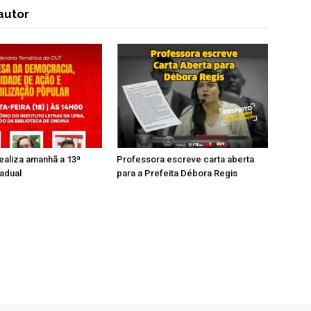
autor
ealiza amanhã a 13ª
Professora escreve carta aberta
tadual
para a Prefeita Débora Regis