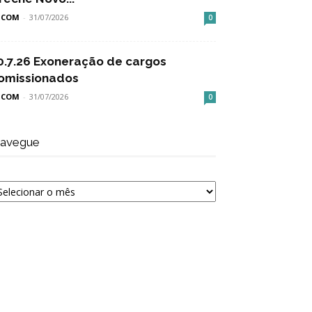
SCOM
-
31/07/2026
0
0.7.26 Exoneração de cargos
omissionados
SCOM
-
31/07/2026
0
avegue
avegue