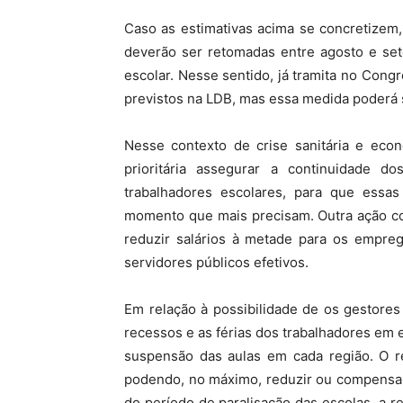
Caso as estimativas acima se concretizem,
deverão ser retomadas entre agosto e set
escolar. Nesse sentido, já tramita no Congr
previstos na LDB, mas essa medida poderá s
Nesse contexto de crise sanitária e eco
prioritária assegurar a continuidade d
trabalhadores escolares, para que essa
momento que mais precisam. Outra ação c
reduzir salários à metade para os empre
servidores públicos efetivos.
Em relação à possibilidade de os gestore
recessos e as férias dos trabalhadores em
suspensão das aulas em cada região. O re
podendo, no máximo, reduzir ou compensar
do período de paralisação das escolas, a