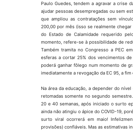
Paulo Guedes, tendem a agravar a crise da
ajudar pessoas desempregadas ou sem estab
que ampliou as contratações sem vínculo
200,00 por mês (isso se realmente chegar
do Estado de Calamidade requerido pel
momento, refere-se à possibilidade de red
Também tramita no Congresso a PEC emer
esferas a cortar 25% dos vencimentos de 
poderá ganhar fôlego num momento de grav
imediatamente a revogação da EC 95, a fim d
Na área da educação, a depender do nível 
retomadas somente no segundo semestre. 
20 e 40 semanas, após iniciado o surto ep
ainda não atingiu o ápice do COVID-19, por
surto viral ocorrerá em maio! Infelizm
provisões) confiáveis. Mas as estimativas in