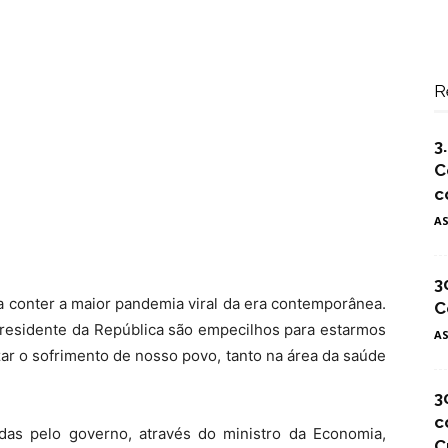
R
3
C
c
A
3
ra conter a maior pandemia viral da era contemporânea.
C
Presidente da República são empecilhos para estarmos
A
r o sofrimento de nosso povo, tanto na área da saúde
3
c
das pelo governo, através do ministro da Economia,
C