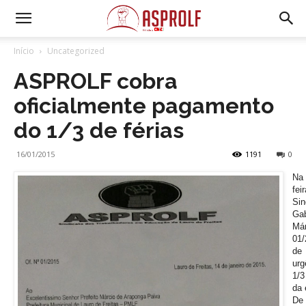
Início
Uncategorized
ASPROLF cobra
oficialmente pagamento
do 1/3 de férias
16/01/2015
1191
0
Na
fe
Si
Ga
Má
01/
de
ur
1/3
da 
D