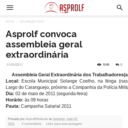
Início
Uncategorized
Asprolf convoca
assembleia geral
extraordinária
01/05/2011
1049
0
Assembleia Geral Extraordinária dos Trabalhadores(
Local:
Escola Municipal Solange Coelho, na Itinga (nas
Largo do Caranguejo, próximo a Companhia da Polícia Milit
Dia:
02 de maio de 2011 (segunda-feira)
Horário:
às 09 horas
Pauta:
Campanha Salarial 2011
Postado por
AsprolfSindicato
às
domingo, maio 01,
2011
4 comentários:
Links para esta postagem