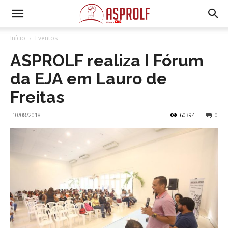
Início
Eventos
ASPROLF realiza I Fórum
da EJA em Lauro de
Freitas
10/08/2018
60394
0