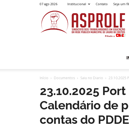
07 ago 2026
Institucional
Contato
Seja um fi
A
I
Início
Documentos
Saiu no Diario
23.10.2025 
23.10.2025 Por
Calendário de 
contas do PDDE