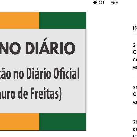
221
0
R
3
C
c
A
3
C
A
3
c
C