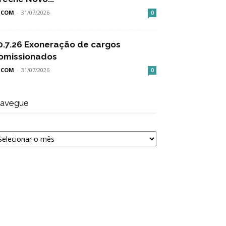
SCOM
-
31/07/2026
0
0.7.26 Exoneração de cargos
omissionados
SCOM
-
31/07/2026
0
avegue
avegue