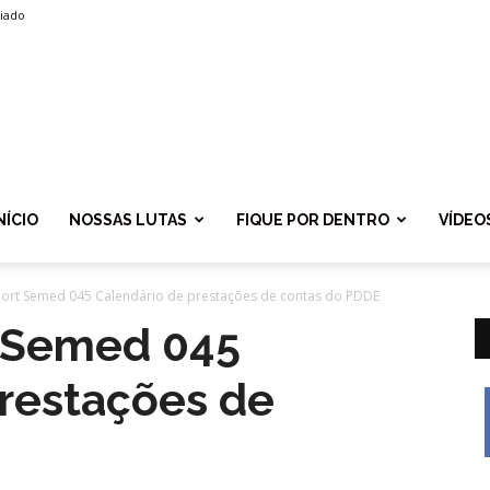
liado
SPROLF
NÍCIO
NOSSAS LUTAS
FIQUE POR DENTRO
VÍDEO
Port Semed 045 Calendário de prestações de contas do PDDE
t Semed 045
prestações de