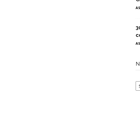
A
3
c
A
N
N