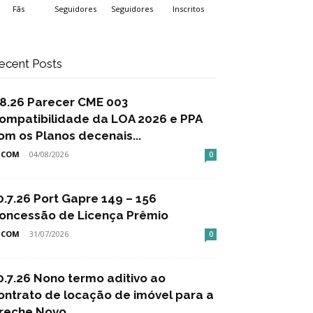
Fãs
Seguidores
Seguidores
Inscritos
ecent Posts
.8.26 Parecer CME 003
ompatibilidade da LOA 2026 e PPA
om os Planos decenais...
SCOM
-
04/08/2026
0
0.7.26 Port Gapre 149 – 156
oncessão de Licença Prêmio
SCOM
-
31/07/2026
0
0.7.26 Nono termo aditivo ao
ontrato de locação de imóvel para a
reche Novo...