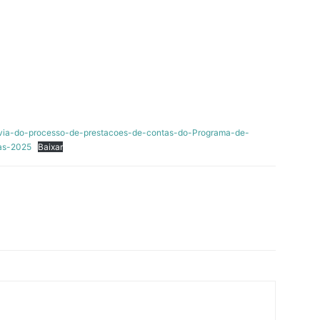
via-do-processo-de-prestacoes-de-contas-do-Programa-de-
as-2025
Baixar