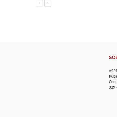
SO
ASPR
Públ
Cent
329 