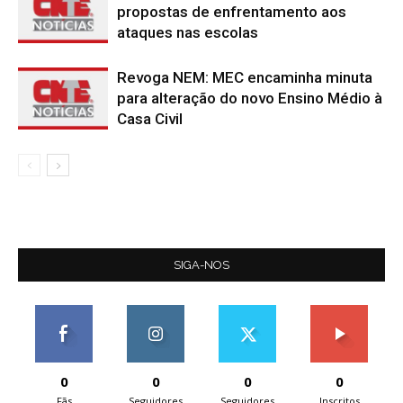
propostas de enfrentamento aos
ataques nas escolas
Revoga NEM: MEC encaminha minuta
para alteração do novo Ensino Médio à
Casa Civil
SIGA-NOS
0
0
0
0
Fãs
Seguidores
Seguidores
Inscritos