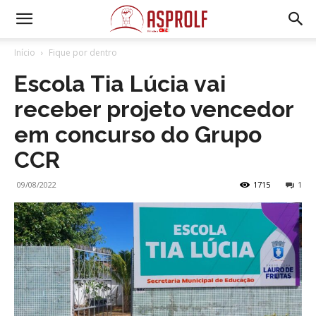
Início
Fique por dentro
Escola Tia Lúcia vai
receber projeto vencedor
em concurso do Grupo
CCR
09/08/2022
1715
1