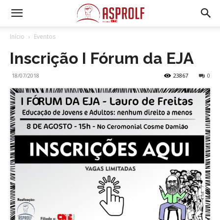
Início
Eventos
Inscrição I Fórum da EJA
18/07/2018
23867
0