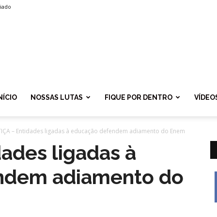
liado
SPROLF
NÍCIO
NOSSAS LUTAS
FIQUE POR DENTRO
VÍDEO
TIÇA – Entidades ligadas à educação defendem adiamento do Enem
ades ligadas à
ndem adiamento do