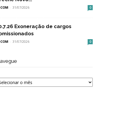
SCOM
-
31/07/2026
0
0.7.26 Exoneração de cargos
omissionados
SCOM
-
31/07/2026
0
avegue
avegue