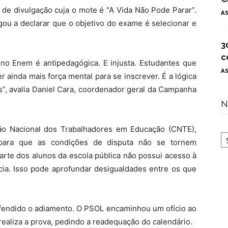
 de divulgação cuja o mote é “A Vida Não Pode Parar”.
A
gou a declarar que o objetivo do exame é selecionar e
3
c
no Enem é antipedagógica. E injusta. Estudantes que
A
 ainda mais força mental para se inscrever. É a lógica
os”, avalia Daniel Cara, coordenador geral da Campanha
N
ão Nacional dos Trabalhadores em Educação (CNTE),
N
 para que as condições de disputa não se tornem
arte dos alunos da escola pública não possui acesso à
ncia. Isso pode aprofundar desigualdades entre os que
endido o adiamento. O PSOL encaminhou um ofício ao
realiza a prova, pedindo a readequação do calendário.