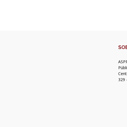
SO
ASPR
Públ
Cent
329 