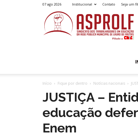
07 ago 2026
Institucional
Contato
Seja um fi
A
I
Início
Fique por dentro
Notícias nacionais
JUS
JUSTIÇA – Entid
educação defe
Enem