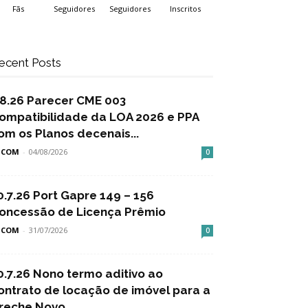
Fãs
Seguidores
Seguidores
Inscritos
ecent Posts
.8.26 Parecer CME 003
ompatibilidade da LOA 2026 e PPA
om os Planos decenais...
SCOM
-
04/08/2026
0
0.7.26 Port Gapre 149 – 156
oncessão de Licença Prêmio
SCOM
-
31/07/2026
0
0.7.26 Nono termo aditivo ao
ontrato de locação de imóvel para a
reche Novo...