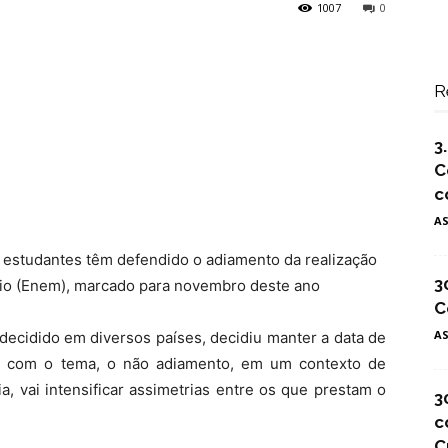
1007
0
R
3
C
c
A
 estudantes têm defendido o adiamento da realização
3
io (Enem), marcado para novembro deste ano
C
A
 decidido em diversos países, decidiu manter a data de
os com o tema, o não adiamento, em um contexto de
, vai intensificar assimetrias entre os que prestam o
3
c
C