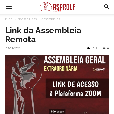
Início
Nossas Lutas
Assembleias
Link da Assembleia
Remota
03/08/2021
1116
0