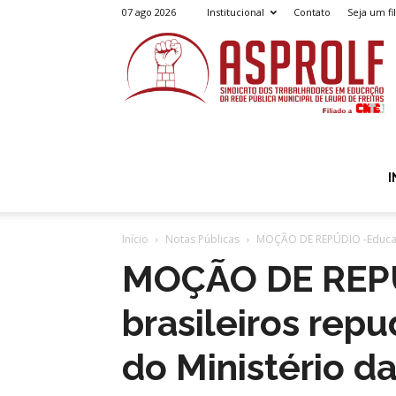
07 ago 2026
Institucional
Contato
Seja um fi
A
I
Início
Notas Públicas
MOÇÃO DE REPÚDIO -Educador
MOÇÃO DE REPÚ
brasileiros rep
do Ministério d