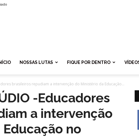
liado
SPROLF
NÍCIO
NOSSAS LUTAS
FIQUE POR DENTRO
VÍDEO
es brasileiros repudiam a intervenção do Ministério da Educação...
DIO -Educadores
udiam a intervenção
a Educação no