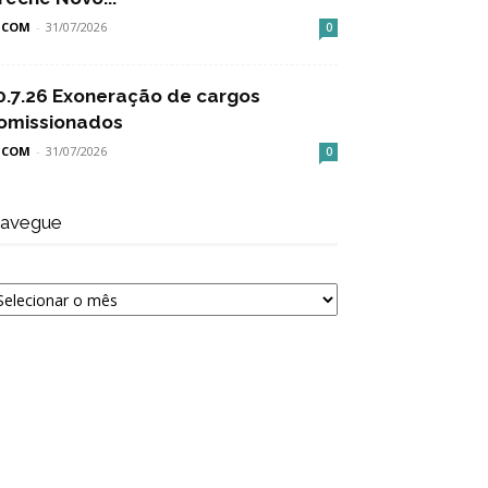
SCOM
-
31/07/2026
0
0.7.26 Exoneração de cargos
omissionados
SCOM
-
31/07/2026
0
avegue
avegue