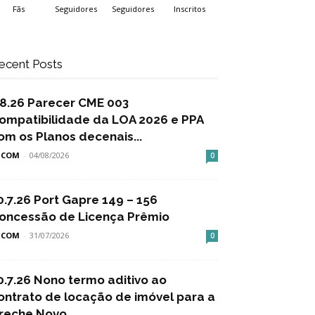
Fãs
Seguidores
Seguidores
Inscritos
ecent Posts
.8.26 Parecer CME 003
ompatibilidade da LOA 2026 e PPA
om os Planos decenais...
SCOM
-
04/08/2026
0
0.7.26 Port Gapre 149 – 156
oncessão de Licença Prêmio
SCOM
-
31/07/2026
0
0.7.26 Nono termo aditivo ao
ontrato de locação de imóvel para a
reche Novo...