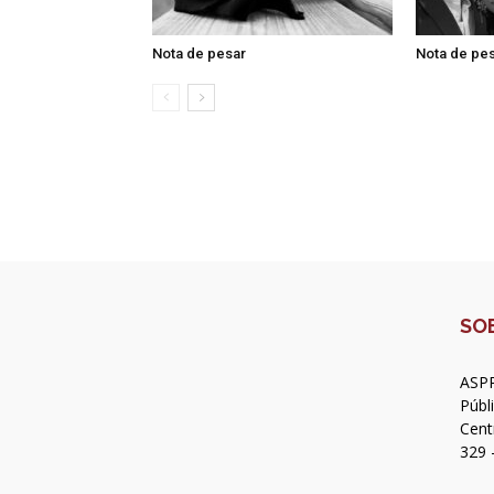
Nota de pesar
Nota de pe
SO
ASPR
Públ
Cent
329 