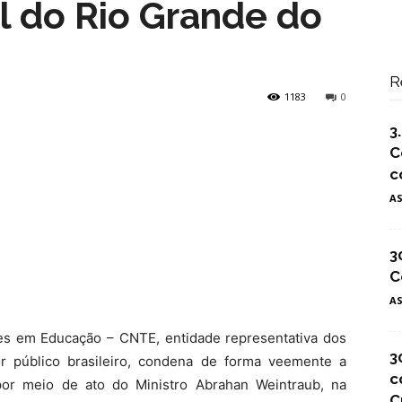
al do Rio Grande do
R
1183
0
3
C
c
A
3
C
A
es em Educação – CNTE, entidade representativa dos
3
or público brasileiro, condena de forma veemente a
c
por meio de ato do Ministro Abrahan Weintraub, na
C