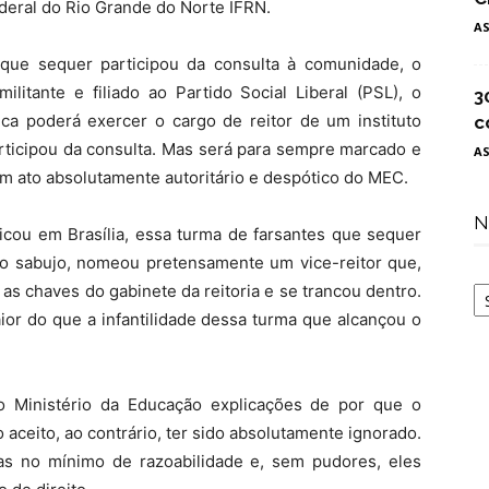
ederal do Rio Grande do Norte IFRN.
A
ue sequer participou da consulta à comunidade, o
litante e filiado ao Partido Social Liberal (PSL), o
3
nca poderá exercer o cargo de reitor de um instituto
c
rticipou da consulta. Mas será para sempre marcado e
A
m ato absolutamente autoritário e despótico do MEC.
N
icou em Brasília, essa turma de farsantes que sequer
o sabujo, nomeou pretensamente um vice-reitor que,
N
s chaves do gabinete da reitoria e se trancou dentro.
ior do que a infantilidade dessa turma que alcançou o
do Ministério da Educação explicações de por que o
do aceito, ao contrário, ter sido absolutamente ignorado.
as no mínimo de razoabilidade e, sem pudores, eles