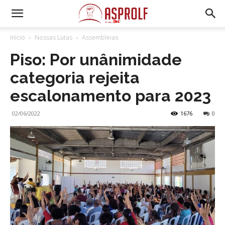
Início
Nossas Lutas
Assembleias
Piso: Por unânimidade
categoria rejeita
escalonamento para 2023
02/06/2022
1676
0